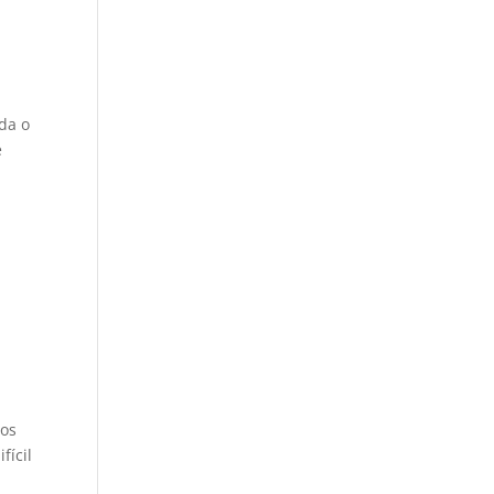
ada o
e
vos
fícil