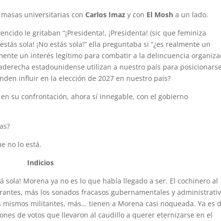
s masas universitarias con
Carlos Imaz
y con
El Mosh
a un lado.
ncido le gritaban “¡Presidenta!, ¡Presidenta! (sic que feminiza
stás sola! ¡No estás sola!” ella preguntaba si “¿es realmente un
mente un interés legítimo para combatir a la delincuencia organiz
aderecha estadounidense utilizan a nuestro país para posicionars
den influir en la elección de 2027 en nuestro país?
en su confrontación, ahora sí innegable, con el gobierno
as?
e no lo está.
Indicios
tá sola! Morena ya no es lo que había llegado a ser. El cochinero al
spirantes, más los sonados fracasos gubernamentales y administrati
os mismos militantes, más… tienen a Morena casi noqueada. Ya es di
llones de votos que llevaron al caudillo a querer eternizarse en el