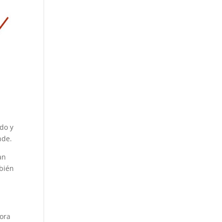
ado y
nde.
an
mbién
dora