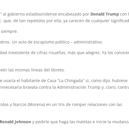
cha” al gobierno estadounidense encabezado por
Donald Trump
con 
. que, de tan repetidos por ella, ya carecen de cualquier significa
 siempre.
otros. Un acto de escapismo político – administrativo.
lidad inexistente de cifras risueñas, más que alegres. Ya los conoc
tir las mismas líneas del libreto.
e usaría el habitante de Casa “La Chingada” si, como dijo, hubiese
innecesaria bravata contra la Administración Trump y, claro, contr
tidos y Narcos (Morena) en un tris de romper relaciones con las
Ronald Johnson
y pedirle que haga las maletas e inicie la mudanz