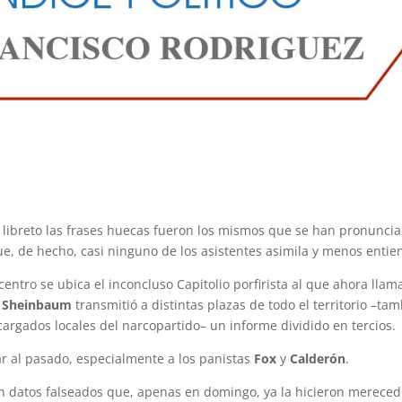
l libreto las frases huecas fueron los mismos que se han pronunci
, de hecho, casi ninguno de los asistentes asimila y menos entie
centro se ubica el inconcluso Capitolio porfirista al que ahora llam
a Sheinbaum
transmitió a distintas plazas de todo el territorio –ta
cargados locales del narcopartido– un informe dividido en tercios.
ar al pasado, especialmente a los panistas
Fox
y
Calderón
.
on datos falseados que, apenas en domingo, ya la hicieron merece