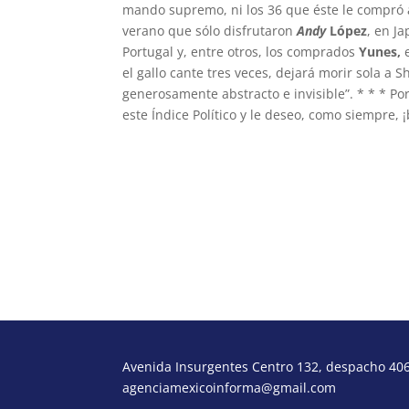
mando supremo, ni los 36 que éste le compró
verano que sólo disfrutaron
Andy
López
, en J
Portugal y, entre otros, los comprados
Yunes,
e
el gallo cante tres veces, dejará morir sola a 
generosamente abstracto e invisible”. * * * Po
este Índice Político y le deseo, como siempre,
Avenida Insurgentes Centro 132, despacho 406,
agenciamexicoinforma@gmail.com