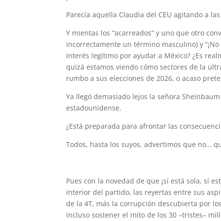
Parecía aquella Claudia del CEU agitando a la
Y mientas los “acarreados” y uno que otro conve
incorrectamente un término masculino) y “¡No e
interés legítimo por ayudar a México? ¿Es real
quizá estamos viendo cómo sectores de la ultr
rumbo a sus elecciones de 2026, o acaso preten
Ya llegó demasiado lejos la señora Sheinbaum 
estadounidense.
¿Está preparada para afrontar las consecuenci
Todos, hasta los suyos, advertimos que no… qu
Pues con la novedad de que ¡sí está sola, sí es
interior del partido, las reyertas entre sus a
de la 4T, más la corrupción descubierta por l
incluso sostener el mito de los 30 –tristes– mi