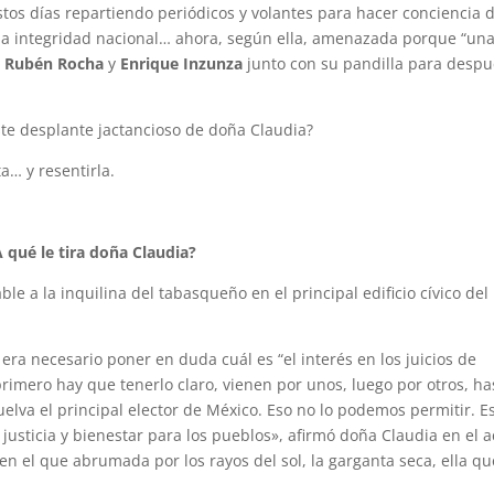
stos días repartiendo periódicos y volantes para hacer conciencia 
la integridad nacional… ahora, según ella, amenazada porque “un
a
Rubén Rocha
y
Enrique Inzunza
junto con su pandilla para desp
ste desplante jactancioso de doña Claudia?
a… y resentirla.
 qué le tira doña Claudia?
le a la inquilina del tabasqueño en el principal edificio cívico del
era necesario poner en duda cuál es “el interés en los juicios de
rimero hay que tenerlo claro, vienen por unos, luego por otros, ha
uelva el principal elector de México. Eso no lo podemos permitir. E
usticia y bienestar para los pueblos», afirmó doña Claudia en el a
en el que abrumada por los rayos del sol, la garganta seca, ella qu