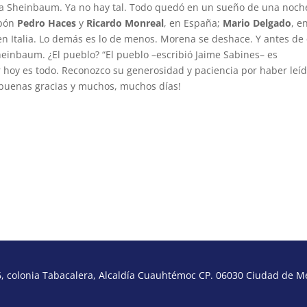
 a Sheinbaum. Ya no hay tal. Todo quedó en un sueño de una noch
apón
Pedro Haces
y
Ricardo Monreal
, en España;
Mario Delgado
, e
n Italia. Lo demás es lo de menos. Morena se deshace. Y antes de
Sheinbaum. ¿El pueblo? “El pueblo –escribió Jaime Sabines– es
r hoy es todo. Reconozco su generosidad y paciencia por haber leí
 ¡buenas gracias y muchos, muchos días!
https://indicepolitic
indicepolitico@gmai
@IndicePol
@pacorodri
 colonia Tabacalera, Alcaldía Cuauhtémoc CP. 06030 Ciudad de Méx