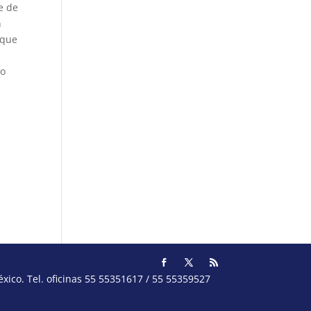
e de
n
 que
do
o.com
l.com
itico
guez
ico. Tel. oficinas 55 55351617 / 55 55359527