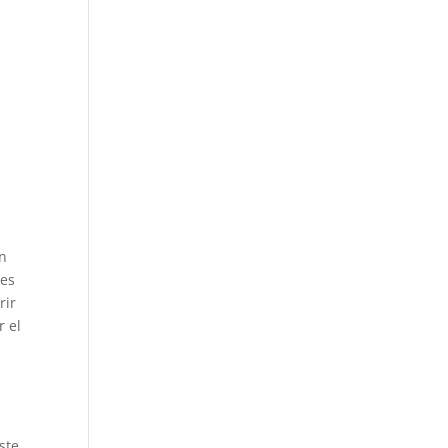
s
en
les
rir
r el
s
ste