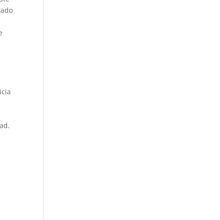
tado
e
icia
ad.