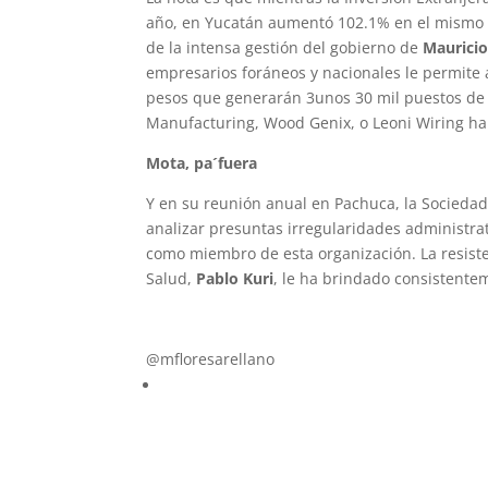
año, en Yucatán aumentó 102.1% en el mismo p
de la intensa gestión del gobierno de
Mauricio
empresarios foráneos y nacionales le permite a
pesos que generarán 3unos 30 mil puestos de
Manufacturing, Wood Genix, o Leoni Wiring hab
Mota, pa´fuera
Y en su reunión anual en Pachuca, la Sociedad
analizar presuntas irregularidades administra
como miembro de esta organización. La resiste
Salud,
Pablo Kuri
, le ha brindado consistente
mflores37@yahoo.es
@mfloresarellano