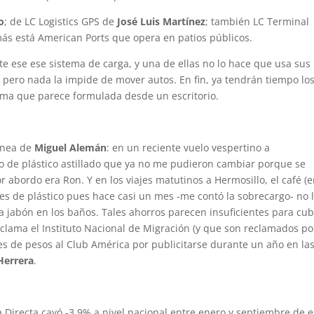
o
; de LC Logistics GPS de
José Luis Martínez
; también LC Terminal
ás está American Ports que opera en patios públicos.
 ese ese sistema de carga, y una de ellas no lo hace que usa sus
 pero nada la impide de mover autos. En fin, ya tendrán tiempo lo
sma que parece formulada desde un escritorio.
línea de
Miguel Alemán
: en un reciente vuelo vespertino a
o de plástico astillado que ya no me pudieron cambiar porque se
r abordo era Ron. Y en los viajes matutinos a Hermosillo, el café (
es de plástico pues hace casi un mes -me contó la sobrecargo- no 
 jabón en los baños. Tales ahorros parecen insuficientes para cub
clama el Instituto Nacional de Migración (y que son reclamados po
ones de pesos al Club América por publicitarse durante un año en la
Herrera
.
a Directa cayó -3.9% a nivel nacional entre enero y septiembre de e