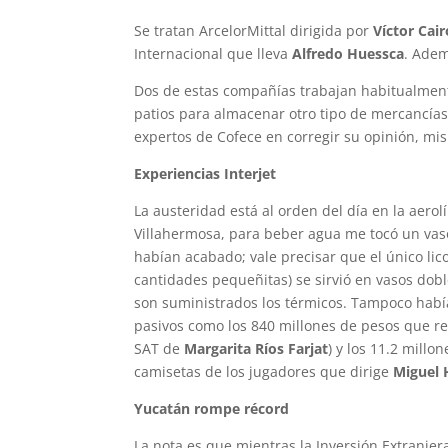
Se tratan ArcelorMittal dirigida por
Víctor Cair
Internacional que lleva
Alfredo Huessca
. Adem
Dos de estas compañías trabajan habitualmente
patios para almacenar otro tipo de mercancías
expertos de Cofece en corregir su opinión, mi
Experiencias Interjet
La austeridad está al orden del día en la aero
Villahermosa, para beber agua me tocó un vas
habían acabado; vale precisar que el único lico
cantidades pequeñitas) se sirvió en vasos dobl
son suministrados los térmicos. Tampoco había
pasivos como los 840 millones de pesos que re
SAT de
Margarita Ríos Farjat
) y los 11.2 mill
camisetas de los jugadores que dirige
Miguel 
Yucatán rompe récord
La nota es que mientras la Inversión Extranjer