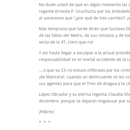
No dude usted de que en algún momento las d
regente Ernesto P. Uruchurtu por los embotella
al sonorense que “¿por qué de tres carriles?; ¡
Más temprano que tarde dirán que Gustavo Día
de las fallas del Metro, de sus retrasos y de to
secta de la 4T, claro que no!
Y así hasta llegar a exculpar a la actual pres
responsabilidad en el mortal accidente de la
… o que su C5 no estuvo infiltrado por los cr
¡de Mancera!, cuando un delincuente se les co
sus agentes para que el Tren de Aragua y la Un
López Obrador y su eterna regenta Claudia Sh
diciembre, porque se dejaron engatusar por su
¡Pobres!
* * *