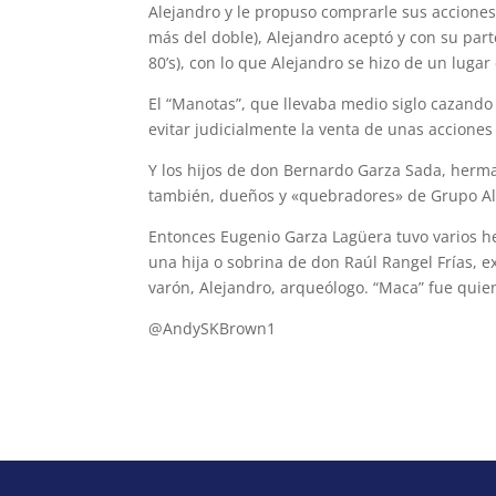
Alejandro y le propuso comprarle sus accione
más del doble), Alejandro aceptó y con su par
80’s), con lo que Alejandro se hizo de un luga
El “Manotas”, que llevaba medio siglo cazando
evitar judicialmente la venta de unas acciones
Y los hijos de don Bernardo Garza Sada, herm
también, dueños y «quebradores» de Grupo Al
Entonces Eugenio Garza Lagüera tuvo varios he
una hija o sobrina de don Raúl Rangel Frías, 
varón, Alejandro, arqueólogo. “Maca” fue quie
@AndySKBrown1