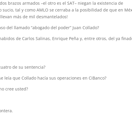
 dos brazos armados –el otro es el SAT– niegan la existencia de
o sucio, tal y como AMLO se cerraba a la posibilidad de que en Mé
a llevan más de mil desmantelados!
aso del llamado “abogado del poder” Juan Collado?
habidos de Carlos Salinas, Enrique Peña y, entre otros, del ya finad
cuatro de su sentencia?
 se leía que Collado hacía sus operaciones en CiBanco?
no cree usted?
ontera.