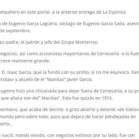
mpañero en este portal, a la anterior entrega de La Espinita:
ja de Eugenio Garza Lagüera, vástago de Eugenio Garza Sada, ases
3 de septiembre.
su padre, el patrón y jefe del Grupo Monterrey.
egocios, así como accionistas mayoritarios de Cervecería -o lo fue
crece realmente grande.
D. Isaac Garza, que la fundó con su primo, si no me equivoco, ll
notas» y abuelo de el “Manitas” Javier Garza.
ugenio hizo una chicanada para dejar fuera de Cervecería, a su p
que ahora son del” Manitas”. Esto fue quizás en 1915.
hermano, que acaba de decirle, a grito abierto y delante «de todos»
l mundo pero sobre todo, para que dejara de hacer pendejadas en
nerlo…
 nació, nomás viendo, con negocios exitosos por su lado, fue con