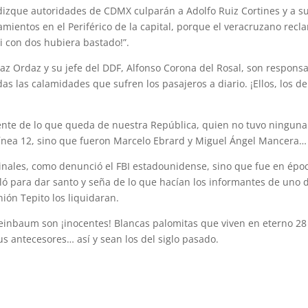
izque autoridades de CDMX culparán a Adolfo Ruiz Cortines y a s
mientos en el Periférico de la capital, porque el veracruzano recl
si con dos hubiera bastado!”.
z Ordaz y su jefe del DDF, Alfonso Corona del Rosal, son respons
das las calamidades que sufren los pasajeros a diario. ¡Ellos, los de
idente de lo que queda de nuestra República, quien no tuvo ninguna
 Línea 12, sino que fueron Marcelo Ebrard y Miguel Ángel Mancera…
iminales, como denunció el FBI estadounidense, sino que fue en épo
ló para dar santo y seña de lo que hacían los informantes de uno 
ión Tepito los liquidaran.
einbaum son ¡inocentes! Blancas palomitas que viven en eterno 28
s antecesores… así y sean los del siglo pasado.