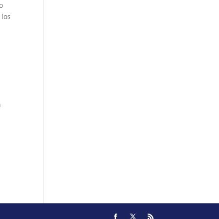
o
 los
n