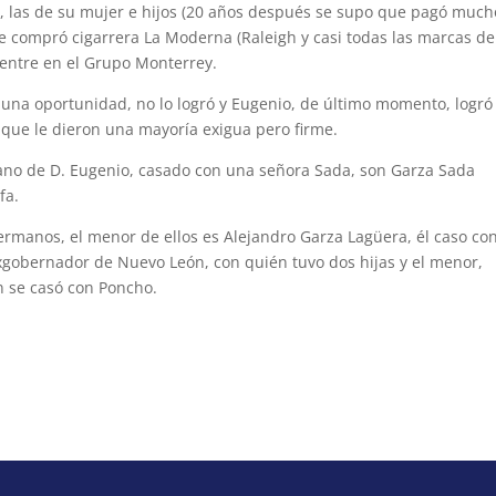
s, las de su mujer e hijos (20 años después se supo que pagó much
te compró cigarrera La Moderna (Raleigh y casi todas las marcas de
r entre en el Grupo Monterrey.
 una oportunidad, no lo logró y Eugenio, de último momento, logró
 que le dieron una mayoría exigua pero firme.
ano de D. Eugenio, casado con una señora Sada, son Garza Sada
fa.
rmanos, el menor de ellos es Alejandro Garza Lagüera, él caso co
exgobernador de Nuevo León, con quién tuvo dos hijas y el menor,
n se casó con Poncho.