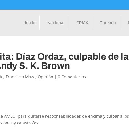
Inicio
Nacional
CDMX
Turismo
a: Díaz Ordaz, culpable de l
 Andy S. K. Brown
to
,
Francisco Maza
,
Opinión
|
0 Comentarios
 de AMLO, para quitarse responsabilidades de encima y culpar a lo
siones y catástrofes.