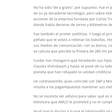
No ha sido “de a gratis”, por supuesto. Fue el
de su ya decadente tecnología, pero sobre todo
acciones de la empresa fundada por Carlos Tro
donde había decenas de torres y kilómetros de
Fue también el primer zedillista. Y luego el pr
peñato que le volvió a rellenar los bolsillos. 
sus medios de comunicación, con su banco, co
se calcula que percibe la friolera de 280 mil p
Cuidar ese changarro que heredarán sus hijos, 
Claudia Sheinbaum y hasta se pone de su lado c
planeta que han rebajado la calidad crediticia 
Un contrasentido, pues coincide con S&P y Mood
resulta a los pagaimpuestos mantener sus inefi
No se necesita ser adivino para saber qué es l
televisora que AMLO le prometió y no le cumpl
Igual que lo mucho a lo que el tabasqueño s