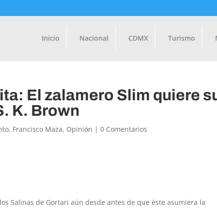
Inicio
Nacional
CDMX
Turismo
a: El zalamero Slim quiere s
S. K. Brown
nto
,
Francisco Maza
,
Opinión
|
0 Comentarios
rlos Salinas de Gortari aún desde antes de que éste asumiera la