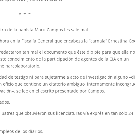
* * *
tra de la panista Maru Campos les sale mal.
hora en la Fiscalía General que encabeza la “carnala” Ernestina Go
redactaron tan mal el documento que éste dio pie para que ella n
to conocimiento de la participación de agentes de la CIA en un
e narcolaboratorio.
ad de testigo ni para sujetarme a acto de investigación alguno –di
n oficio que contiene un citatorio ambiguo, internamente incongru
ación», se lee en el escrito presentado por Campos.
ados.
e Batres que obtuvieron sus licenciaturas vía exprés en tan solo 24
mpleos de los diarios.