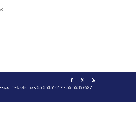
no
ico. Tel. oficinas 55 55351617 / 55 55359527