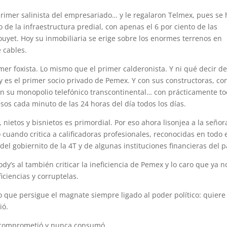
 primer salinista del empresariado… y le regalaron Telmex, pues se 
 de la infraestructura predial, con apenas el 6 por ciento de las
uyet. Hoy su inmobiliaria se erige sobre los enormes terrenos en
 cables.
imer foxista. Lo mismo que el primer calderonista. Y ni qué decir de
Hoy es el primer socio privado de Pemex. Y con sus constructoras, co
n su monopolio telefónico transcontinental… con prácticamente to
esos cada minuto de las 24 horas del día todos los días.
nietos y bisnietos es primordial. Por eso ahora lisonjea a la señor
uando critica a calificadoras profesionales, reconocidas en todo 
del gobiernito de la 4T y de algunas instituciones financieras del p
y’s al también criticar la ineficiencia de Pemex y lo caro que ya n
ciencias y corruptelas.
o que persigue el magnate siempre ligado al poder político: quiere 
ió.
e comprometió y nunca consumó.