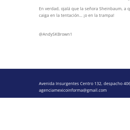
En verdad, ojalá que la señora Sheinbaum, a qu
caiga en la tentación… ¡o en la trampa!
@AndySKBrown1
Avenida Insurgentes Centro 132, despacho 406,
agenciamexicoinforma@gmail.com