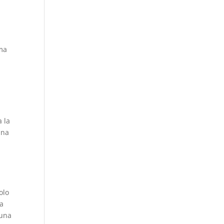
uma
a la
una
olo
la
guna