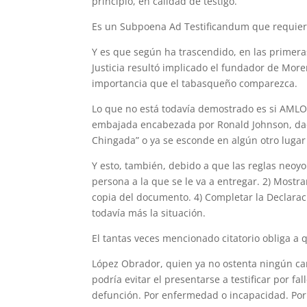
principio, en calidad de testigo.
Es un Subpoena Ad Testificandum que requiere 
Y es que según ha trascendido, en las primer
Justicia resultó implicado el fundador de More
importancia que el tabasqueño comparezca.
Lo que no está todavía demostrado es si AMLO
embajada encabezada por Ronald Johnson, dad
Chingada” o ya se esconde en algún otro lugar
Y esto, también, debido a que las reglas neoyo
persona a la que se le va a entregar. 2) Mostra
copia del documento. 4) Completar la Declaraci
todavía más la situación.
El tantas veces mencionado citatorio obliga a 
López Obrador, quien ya no ostenta ningún ca
podría evitar el presentarse a testificar por f
defunción. Por enfermedad o incapacidad. Por