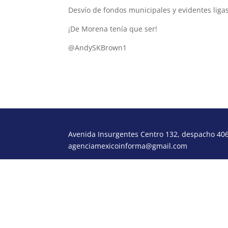
Desvío de fondos municipales y evidentes liga
¡De Morena tenía que ser!
@AndySKBrown1
Avenida Insurgentes Centro 132, despacho 406,
agenciamexicoinforma@gmail.com