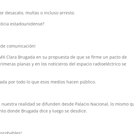
r desacato, multas o incluso arresto.
sticia estadounidense?
s de comunicación!
MX Clara Brugada en su propuesta de que se firme un pacto de
rimeras planas y en los noticieros del espacio radioeléctrico se
nada por todo lo que esos medios hacen público.
n nuestra realidad se difunden desde Palacio Nacional, lo mismo q
ento donde Brugada dice y luego se desdice.
mprobables!