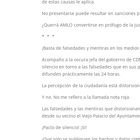
de estas causas le aplica.
No presentarse puede resultar en sanciones po
¿Querrá AMLO convertirse en prófugo de la ju
* * *
¡Basta de falsedades y mentiras en los medio
Acompaño a la oscura jefa del gobierno de CD
silencio en torno a las falsedades que en sus p
difunden prácticamente las 24 horas.
La percepción de la ciudadanía está distorsio
Y no. No me refiero a la llamada nota roja.
Las falsedades y las mentiras que distorsiona
desde su vecino el Viejo Palacio del Ayuntami
¡Pacto de silencio! ¡Sí!
¡Que solo se publiquen los hechos y datos co