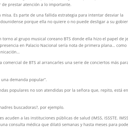
r de prestar atención a lo importante.
isa. Es parte de una fallida estrategia para intentar desviar la
adounidense porque ella no quiere o no puede desligar a su gobier
 torno al grupo musical coreano BTS donde ella hizo el papel de j
 presencia en Palacio Nacional sería nota de primera plana… como 
unicación…
 comercial de BTS al arrancarles una serie de conciertos más para
de una demanda popular”.
as populares no son atendidas por la señora que, repito, está e
madres buscadoras?, por ejemplo.
 acuden a las instituciones públicas de salud (IMSS, ISSSTE. IMS
s una consulta médica que dilató semanas y hasta meses para pod