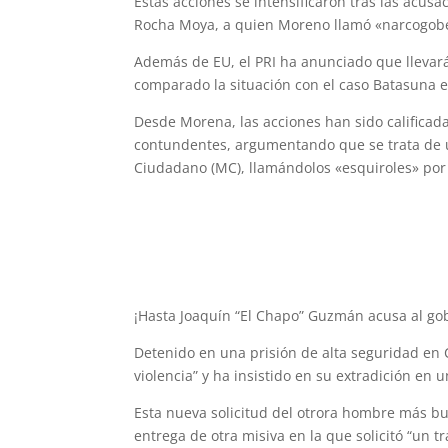
Estas acciones se intensificaron tras las acu
Rocha Moya, a quien Moreno llamó «narcogobe
Además de EU, el PRI ha anunciado que llevará
comparado la situación con el caso Batasuna 
Desde Morena, las acciones han sido calificad
contundentes, argumentando que se trata de 
Ciudadano (MC), llamándolos «esquiroles» por 
¡Hasta Joaquín “El Chapo” Guzmán acusa al go
Detenido en una prisión de alta seguridad en 
violencia” y ha insistido en su extradición en 
Esta nueva solicitud del otrora hombre más 
entrega de otra misiva en la que solicitó “un tr