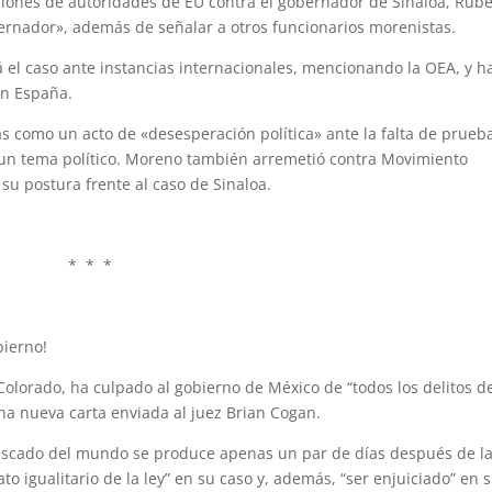
saciones de autoridades de EU contra el gobernador de Sinaloa, Rub
rnador», además de señalar a otros funcionarios morenistas.
 el caso ante instancias internacionales, mencionando la OEA, y h
en España.
as como un acto de «desesperación política» ante la falta de prueb
un tema político. Moreno también arremetió contra Movimiento
su postura frente al caso de Sinaloa.
* * *
bierno!
Colorado, ha culpado al gobierno de México de “todos los delitos d
una nueva carta enviada al juez Brian Cogan.
buscado del mundo se produce apenas un par de días después de l
ato igualitario de la ley” en su caso y, además, “ser enjuiciado” en 