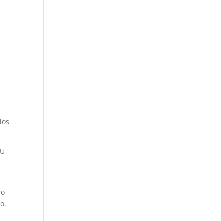
los
EU
ro
o.