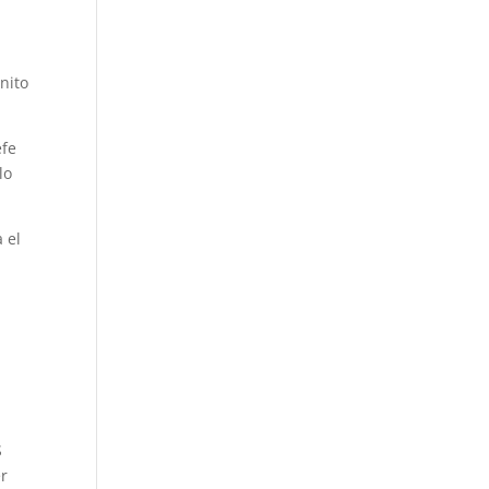
nito
efe
lo
 el
n
S
er