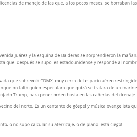
 licencias de manejo de las que, a los pocos meses, se borraban la
 Avenida Juárez y la esquina de Balderas se sorprendieron la mañan
dista que, después se supo, es estadounidense y responde al nomb
ivada que sobrevoló CDMX, muy cerca del espacio aéreo restringid
aunque no faltó quien especulara que quizá se tratara de un marin
anjado Trump, para poner orden hasta en las cañerías del drenaje.
vecino del norte. Es un cantante de góspel y música evangelista qu
o, o no supo calcular su aterrizaje, o de plano ¡está ciego!