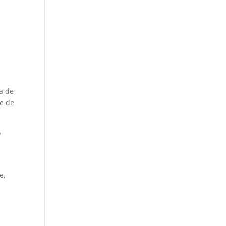
s
a de
re de
o
e
e,