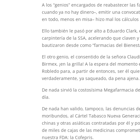
A los “genios” encargados de reabastecer las fa
cuando ya no hay dinero–, emitir una convocat
en todo, menos en misa– hizo mal los cálculos 
Ello también le pasó por alto a Eduardo Clark, 
carpintería de la SSA, acelerando que claven 
bautizaron desde como “farmacias del Bienestar
El otro genio, el consentido de la señora Clau
Birmex, ¡en la grilla! A la espera del momento e
Robledo para, a partir de entonces, ser él qui
verdaderamente, ya saqueado, da pena ajena.
De nada sirvió la costosísima Megafarmacia de
día.
De nada han valido, tampoco, las denuncias d
moribundos, al Cártel Tabasco Nueva Generaci
chinas y otras asiáticas contratadas por él y p
de miles de cajas de las medicinas comprometid
nuestra FDA: la Cofepris.