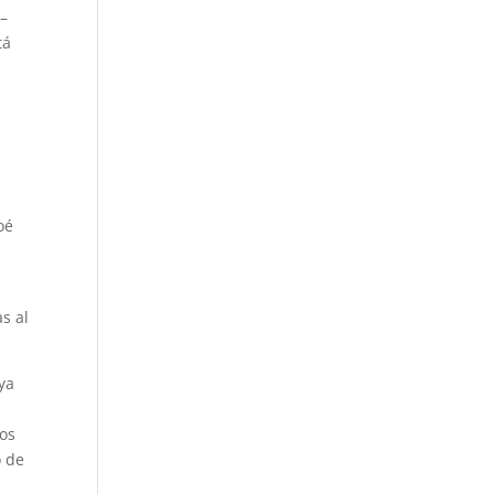
 –
tá
oé
s al
ya
,
tos
o de