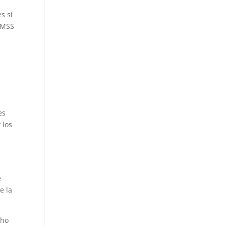
s sí
 IMSS
es
 los
e
e la
cho