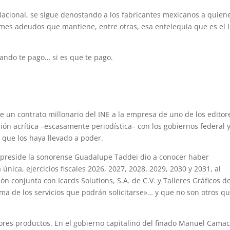
Nacional, se sigue denostando a los fabricantes mexicanos a quiene
mes adeudos que mantiene, entre otras, esa entelequia que es el
uando te pago… si es que te pago.
.
e un contrato millonario del INE a la empresa de uno de los editor
ón acrítica –escasamente periodística– con los gobiernos federal y
a que los haya llevado a poder.
os preside la sonorense Guadalupe Taddei dio a conocer haber
 única, ejercicios fiscales 2026, 2027, 2028, 2029, 2030 y 2031, al
ión conjunta con Icards Solutions, S.A. de C.V. y Talleres Gráficos d
a de los servicios que podrán solicitarse»… y que no son otros qu
ores productos. En el gobierno capitalino del finado Manuel Cama