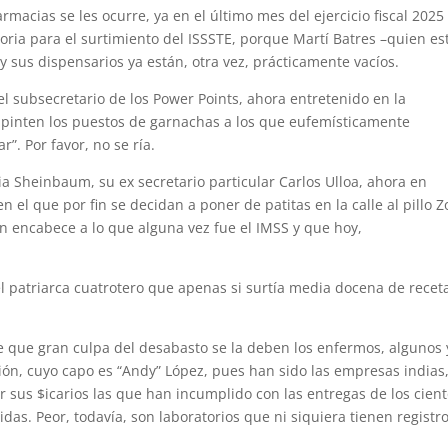
rmacias se les ocurre, ya en el último mes del ejercicio fiscal 2025
oria para el surtimiento del ISSSTE, porque Martí Batres –quien es
y sus dispensarios ya están, otra vez, prácticamente vacíos.
el subsecretario de los Power Points, ahora entretenido en la
y pinten los puestos de garnachas a los que eufemísticamente
”. Por favor, no se ría.
dia Sheinbaum, su ex secretario particular Carlos Ulloa, ahora en
n el que por fin se decidan a poner de patitas en la calle al pillo Z
en encabece a lo que alguna vez fue el IMSS y que hoy,
l patriarca cuatrotero que apenas si surtía media docena de receta
e que gran culpa del desabasto se la deben los enfermos, algunos 
ón, cuyo capo es “Andy” López, pues han sido las empresas indias
or sus $icarios las que han incumplido con las entregas de los cien
as. Peor, todavía, son laboratorios que ni siquiera tienen registr