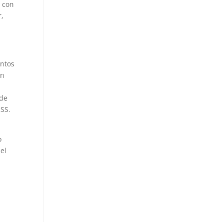
, con
r,
untos
én
 de
MSS.
o
el