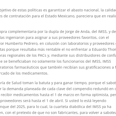
etivo de estas políticas es garantizar el abasto nacional, la calid
es de contratación para el Estado Mexicano, pareciera que en real
mpra complementaria por la dupla de Jorge de Anda, del IMSS, y d
s ingeniaron para asignar a sus proveedores favoritos, con el
or Humberto Pedrero, en colusión con laboratorios y proveedores
rtas porque resultaba más rentable el no enfrentar a Eduardo Tho
pras regionales de los PACs y, mediante sus distribuidores de conf
ue se beneficiaban no solamente los funcionarios del IMSS, IMSS
oratorios farmacéuticos que también recibían sus gratificaciones a 
ercado de los medicamentos.
aría de Salud toman la batuta y para ganar tiempo, porque el sabot
gar la demanda planeada de cada clave del compendio redundó en 
recibir medicamentos hasta el 1 de marzo en forma optimista, per
roveedores será hasta el 1 de abril. Si usted lo está leyendo
que del 2025, para lo cual, la cuarteta diabólica del IMSS ya ha
, con el pretexto de que no son fabricantes, para volver a sabotea