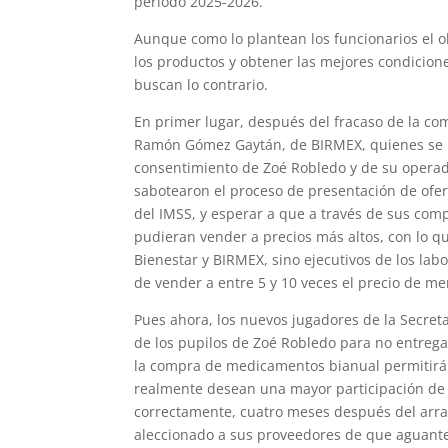
periodo 2025-2026.
Aunque como lo plantean los funcionarios el obj
los productos y obtener las mejores condicion
buscan lo contrario.
En primer lugar, después del fracaso de la co
Ramón Gómez Gaytán, de BIRMEX, quienes se la
consentimiento de Zoé Robledo y de su operad
sabotearon el proceso de presentación de ofe
del IMSS, y esperar a que a través de sus com
pudieran vender a precios más altos, con lo q
Bienestar y BIRMEX, sino ejecutivos de los lab
de vender a entre 5 y 10 veces el precio de m
Pues ahora, los nuevos jugadores de la Secret
de los pupilos de Zoé Robledo para no entre
la compra de medicamentos bianual permitirá 
realmente desean una mayor participación de p
correctamente, cuatro meses después del arran
aleccionado a sus proveedores de que aguanten