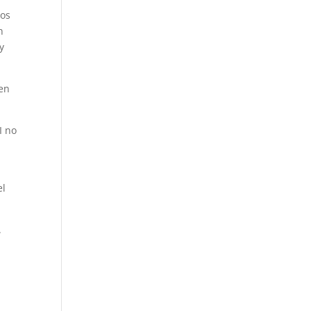
cos
n
y
 en
I no
el
.