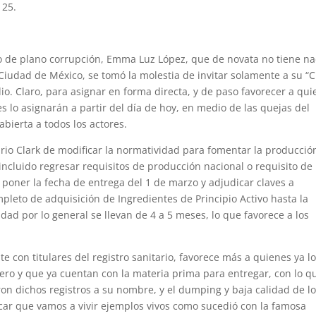
 25.
o de plano corrupción, Emma Luz López, que de novata no tiene na
Ciudad de México, se tomó la molestia de invitar solamente a su “
io. Claro, para asignar en forma directa, y de paso favorecer a qu
s lo asignarán a partir del día de hoy, en medio de las quejas del
abierta a todos los actores.
io Clark de modificar la normatividad para fomentar la producció
 incluido regresar requisitos de producción nacional o requisito de
l poner la fecha de entrega del 1 de marzo y adjudicar claves a
pleto de adquisición de Ingredientes de Principio Activo hasta la
idad por lo general se llevan de 4 a 5 meses, lo que favorece a los
e con titulares del registro sanitario, favorece más a quienes ya l
jero y que ya cuentan con la materia prima para entregar, con lo q
on dichos registros a su nombre, y el dumping y baja calidad de l
icar que vamos a vivir ejemplos vivos como sucedió con la famosa