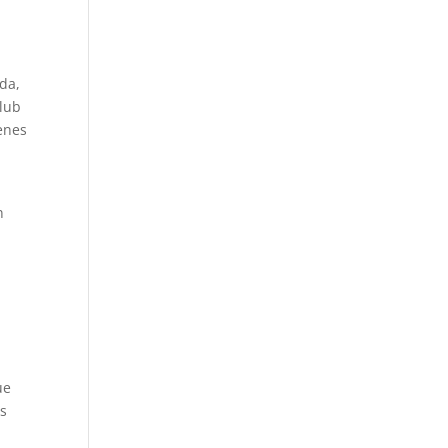
da,
Club
ienes
n
o
ue
os