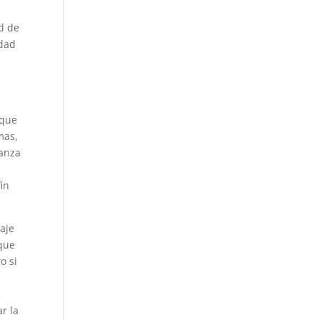
ad de
idad
e
 que
mas,
ianza
fin
aje
que
o si
r la