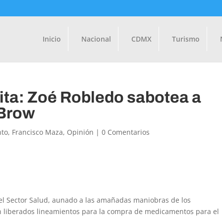
Inicio
Nacional
CDMX
Turismo
ta: Zoé Robledo sabotea a
 Brow
nto
,
Francisco Maza
,
Opinión
|
0 Comentarios
del Sector Salud, aunado a las amañadas maniobras de los
n liberados lineamientos para la compra de medicamentos para el