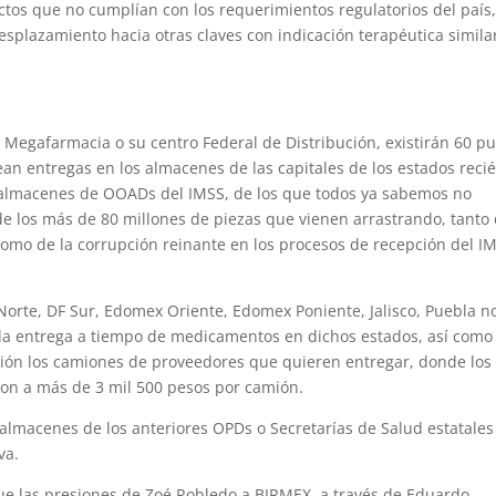
ctos que no cumplían con los requerimientos regulatorios del país
splazamiento hacia otras claves con indicación terapéutica simila
a Megafarmacia o su centro Federal de Distribución, existirán 60 p
tean entregas en los almacenes de las capitales de los estados reci
n almacenes de OOADs del IMSS, de los que todos ya sabemos no
de los más de 80 millones de piezas que vienen arrastrando, tanto
 como de la corrupción reinante en los procesos de recepción del I
rte, DF Sur, Edomex Oriente, Edomex Poniente, Jalisco, Puebla n
 la entrega a tiempo de medicamentos en dichos estados, así como 
ción los camiones de proveedores que quieren entregar, donde los
ron a más de 3 mil 500 pesos por camión.
 almacenes de los anteriores OPDs o Secretarías de Salud estatales
va.
e las presiones de Zoé Robledo a BIRMEX, a través de Eduardo