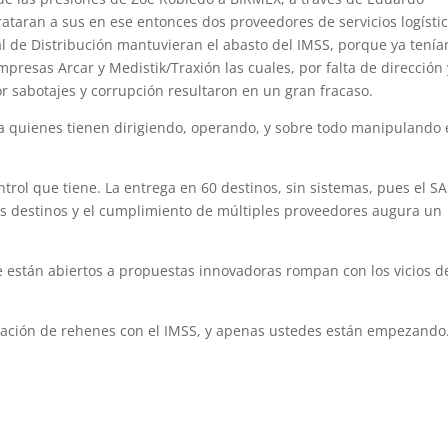
taran a sus en ese entonces dos proveedores de servicios logísti
al de Distribución mantuvieran el abasto del IMSS, porque ya tenía
mpresas Arcar y Medistik/Traxión las cuales, por falta de dirección 
r sabotajes y corrupción resultaron en un gran fracaso.
 a quienes tienen dirigiendo, operando, y sobre todo manipulando
ntrol que tiene. La entrega en 60 destinos, sin sistemas, pues el SA
es destinos y el cumplimiento de múltiples proveedores augura un
e están abiertos a propuestas innovadoras rompan con los vicios d
ciación de rehenes con el IMSS, y apenas ustedes están empezando