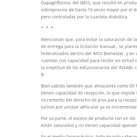
Dapagliflozina, del IMSS, que resultó en produ
sobreprecios de hasta 10 veces mayor por el de
pero controladas por la cuarteta diabólica.
* * *
Mencionan que, para evitar la saturación de l
de entrega para la licitación bianual., se plan
federalizados dentro del IMSS Bienestar, y e
cuentan con capacidad para recibir en virtud 
la ineptitud de los exfuncionarios del INSABI,
B
Bien sabido también que almacenes como DF No
tienen capacidad de recepción, lo que impide
incremento del derecho de piso para la recep
turnos por unidad vehicular ya se incrementa
Por su parte, el exceso de producto con en los
están saturados y no tienen capacidad operati
En el medio farmacéutico, todo mundo sabe qu