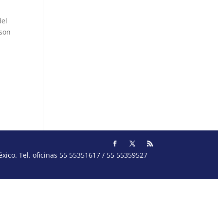
del
 son
ico. Tel. oficinas 55 55351617 / 55 55359527