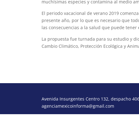
muchísimas especies y contamina al medio am
El periodo vacacional de verano 2019 comenzará
presente año, por lo que es necesario que todo
las consecuencias a la salud que puede tener e
La propuesta fue turnada para su estudio y d
Cambio Climático, Protección Ecológica y Anima
Avenida Insurgentes Centro 132, despacho 406,
agenciamexicoinforma@gmail.com