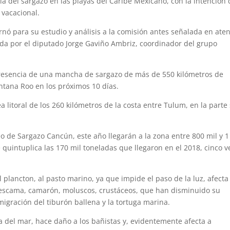
cia del sargazo en las playas del Caribe Mexicano, con la intención
 vacacional.
nó para su estudio y análisis a la comisión antes señalada en ate
da por el diputado Jorge Gaviño Ambriz, coordinador del grupo
a presencia de una mancha de sargazo de más de 550 kilómetros de
ntana Roo en los próximos 10 días.
 litoral de los 260 kilómetros de la costa entre Tulum, en la parte 
.
 de Sargazo Cancún, este año llegarán a la zona entre 800 mil y 1
 quintuplica las 170 mil toneladas que llegaron en el 2018, cinco v
 plancton, al pasto marino, ya que impide el paso de la luz, afecta
 escama, camarón, moluscos, crustáceos, que han disminuido su
 migración del tiburón ballena y la tortuga marina.
a del mar, hace daño a los bañistas y, evidentemente afecta a