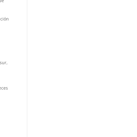
 de
nción
sur,
eces