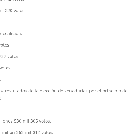
l 220 votos.
 coalición:
otos.
37 votos.
votos.
.
s resultados de la elección de senadurías por el principio de
a:
mil 537 votos.
lones 530 mil 305 votos.
millón 363 mil 012 votos.