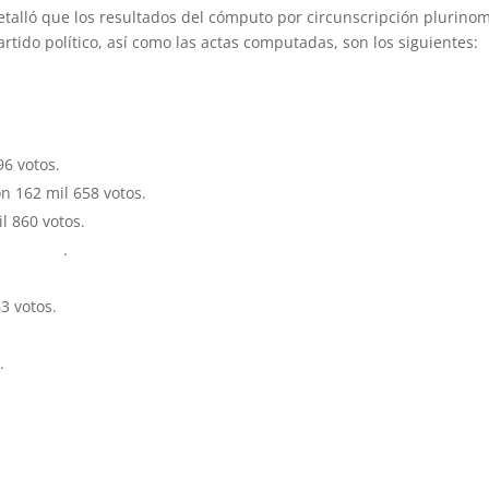
talló que los resultados del cómputo por circunscripción plurinom
rtido político, así como las actas computadas, son los siguientes:
96 votos.
ón 162 mil 658 votos.
l 860 votos.
275 votos
.
3 votos.
.