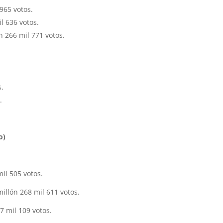
 965 votos.
l 636 votos.
n 266 mil 771 votos.
s.
.
o)
il 505 votos.
illón 268 mil 611 votos.
 mil 109 votos.