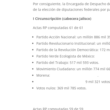
Por consiguiente, la Encargada de Despacho de
de la elección de diputaciones federales por pa
I Circunscripción (cabecera Jalisco)
Actas RP computadas 61 de 61
Partido Acción Nacional: un millón 886 mil 3
Partido Revolucionario Institucional: un mill
Partido de la Revolución Democrática: 172 mi
Partido Verde Ecologista de México:
704 mil 
Partido del Trabajo: 517 mil 593 votos.
Movimiento Ciudadano: un millón 774 mil 66
Morena:
4 millones 520 mil 446 votos
.
Candidaturas no registradas:
9 mil 321 votos
Votos nulos: 369 mil 785 votos.
II Circunscripción (cabecera Nuevo León)
Actas RP computadas 59 de 59