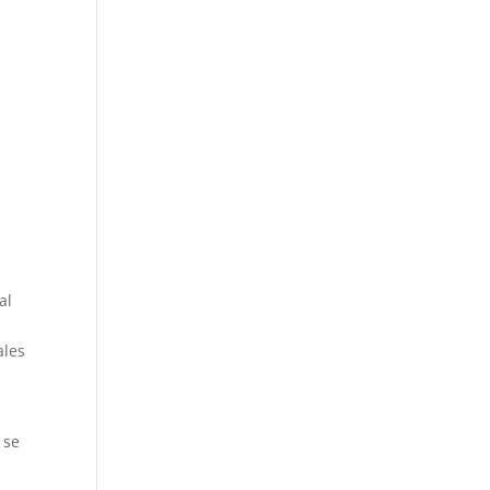
al
ales
 se