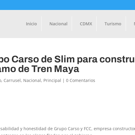
Inicio
Nacional
CDMX
Turismo
o Carso de Slim para constru
ramo de Tren Maya
o
,
Carrusel
,
Nacional
,
Principal
|
0 Comentarios
nsabilidad y honestidad de Grupo Carso y FCC, empresa constructo