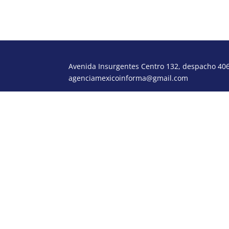
Avenida Insurgentes Centro 132, despacho 406,
agenciamexicoinforma@gmail.com