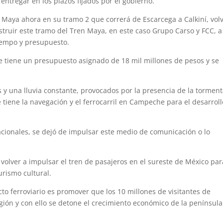
ntregar en los plazos fijados por el gobierno.
n Maya ahora en su tramo 2 que correrá de Escarcega a Calkiní, volv
struir este tramo del Tren Maya, en este caso Grupo Carso y FCC, a
tiempo y presupuesto.
se tiene un presupuesto asignado de 18 mil millones de pesos y se
 y una lluvia constante, provocados por la presencia de la tormen
e tiene la navegación y el ferrocarril en Campeche para el desarroll
nacionales, se dejó de impulsar este medio de comunicación o lo
volver a impulsar el tren de pasajeros en el sureste de México par
urismo cultural.
to ferroviario es promover que los 10 millones de visitantes de
gión y con ello se detone el crecimiento económico de la península