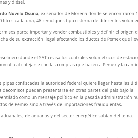
nas y diésel.
rdo Novelo Osuna
, ex senador de Morena donde se encontraron 
00 litros cada una, 46 remolques tipo cisterna de diferentes volúme
ermisos parea importar y vender combustibles y definir el origen 
echa de su extracción ilegal afectando los ductos de Pemex que lle
asolinero donde el SAT revisa los controles volumétricos de estaci
anomalía al cotejarse con las compras que hacen a Pemex y la canti
e pipas confiscadas la autoridad federal quiere llegar hasta las últ
e decomisos puedan presentarse en otras partes del país bajo la
ventilado como un mensaje político en la pasada administración n
ductos de Pemex sino a través de importaciones fraudulentas.
 aduanales, de aduanas y del sector energético sabían del tema.