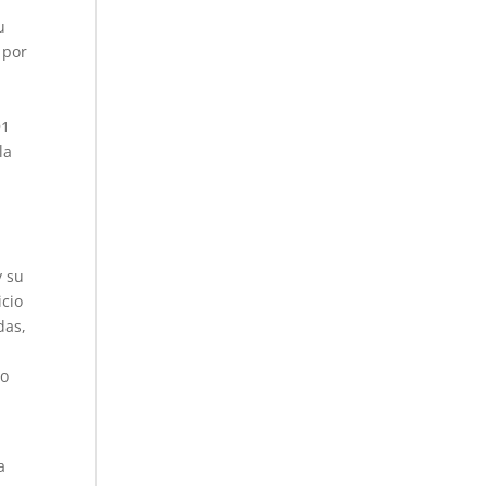
u
 por
91
la
y su
icio
das,
a
io
a