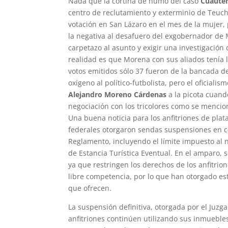
Nada que la cortina de humo del caso
Cuauté
centro de reclutamiento y exterminio de Teuchi
votación en San Lázaro en el mes de la mujer, 
la negativa al desafuero del exgobernador de 
carpetazo al asunto y exigir una investigación 
realidad es que Morena con sus aliados tenía l
votos emitidos sólo 37 fueron de la bancada del
oxígeno al político-futbolista, pero el oficiali
Alejandro Moreno Cárdenas
a la picota cuand
negociación con los tricolores como se menci
Una buena noticia para los anfitriones de pl
federales otorgaron sendas suspensiones en co
Reglamento, incluyendo el límite impuesto al 
de Estancia Turística Eventual. En el amparo,
ya que restringen los derechos de los anfitrio
libre competencia, por lo que han otorgado est
que ofrecen.
La suspensión definitiva, otorgada por el Juzg
anfitriones continúen utilizando sus inmueble