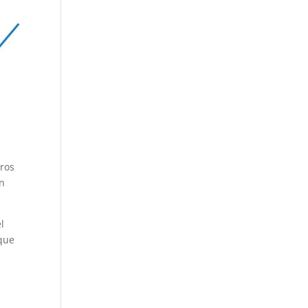
tros
an
l
 que