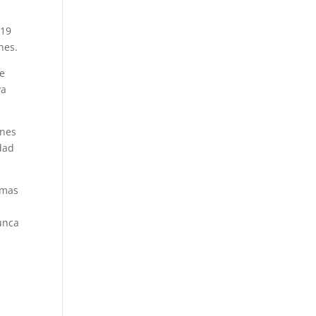
119
nes.
de
va
ones
dad
imas
unca