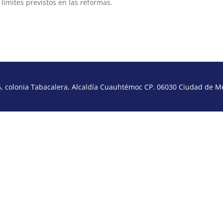
límites previstos en las reformas.
 colonia Tabacalera, Alcaldía Cuauhtémoc CP. 06030 Ciudad de Méx