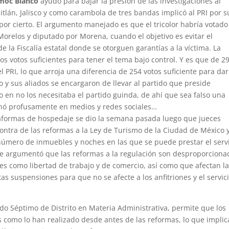
moc Blanco
ayudó para bajar la presión de las investigaciones al
tlán, Jalisco y como carambola de tres bandas implicó al PRI por s
por cierto. El argumento manejado es que el tricolor habría votado
Morelos y diputado por Morena, cuando el objetivo es evitar el
de la Fiscalía estatal donde se otorguen garantías a la víctima. La
os votos suficientes para tener el tema bajo control. Y es que de 2
 PRI, lo que arroja una diferencia de 254 votos suficiente para dar
smo y sus aliados se encargaron de llevar al partido que preside
o en no los necesitaba el partido guinda, de ahí que sea falso una
onó profusamente en medios y redes sociales…
ataformas de hospedaje se dio la semana pasada luego que jueces
ntra de las reformas a la Ley de Turismo de la Ciudad de México 
número de inmuebles y noches en las que se puede prestar el serv
 se argumentó que las reformas a la regulación son desproporciona
nes como libertad de trabajo y de comercio, así como que afectan l
as suspensiones para que no se afecte a los anfitriones y el servic
ado Séptimo de Distrito en Materia Administrativa, permite que los
s como lo han realizado desde antes de las reformas, lo que implic