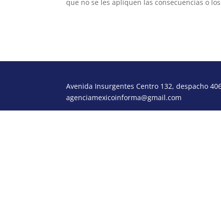
que no se les apliquen las consecuencias o los 
Avenida Insurgentes Centro 132, despacho 406,
agenciamexicoinforma@gmail.com