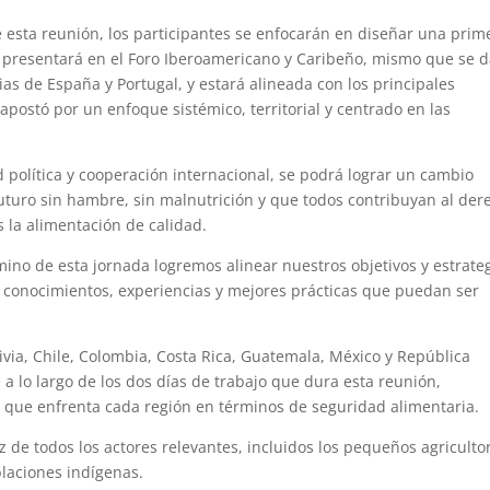
e esta reunión, los participantes se enfocarán en diseñar una prim
e presentará en el Foro Iberoamericano y Caribeño, mismo que se 
ias de España y Portugal, y estará alineada con los principales
apostó por un enfoque sistémico, territorial y centrado en las
 política y cooperación internacional, se podrá lograr un cambio
 futuro sin hambre, sin malnutrición y que todos contribuyan al der
la alimentación de calidad.
érmino de esta jornada logremos alinear nuestros objetivos y estrate
e conocimientos, experiencias y mejores prácticas que puedan ser
livia, Chile, Colombia, Costa Rica, Guatemala, México y República
a lo largo de los dos días de trabajo que dura esta reunión,
os que enfrenta cada región en términos de seguridad alimentaria.
e todos los actores relevantes, incluidos los pequeños agriculto
blaciones indígenas.