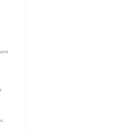
uirá
y
s.