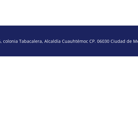
 colonia Tabacalera, Alcaldía Cuauhtémoc CP. 06030 Ciudad de Méx