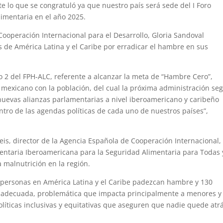
e lo que se congratuló ya que nuestro país será sede del I Foro
imentaria en el año 2025.
ooperación Internacional para el Desarrollo, Gloria Sandoval
os de América Latina y el Caribe por erradicar el hambre en sus
ivo 2 del FPH-ALC, referente a alcanzar la meta de “Hambre Cero”,
mexicano con la población, del cual la próxima administración seg
 nuevas alianzas parlamentarias a nivel iberoamericano y caribeño
ntro de las agendas políticas de cada uno de nuestros países”,
is, director de la Agencia Española de Cooperación Internacional,
mentaria Iberoamericana para la Seguridad Alimentaria para Todas 
 malnutrición en la región.
e personas en América Latina y el Caribe padezcan hambre y 130
n adecuada, problemática que impacta principalmente a menores y
líticas inclusivas y equitativas que aseguren que nadie quede atrá