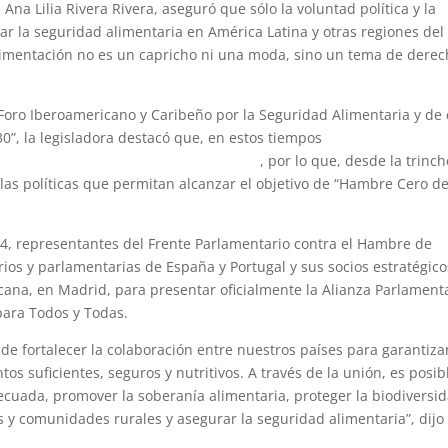
Ana Lilia Rivera Rivera, aseguró que sólo la voluntad política y la
ar la seguridad alimentaria en América Latina y otras regiones del
limentación no es un capricho ni una moda, sino un tema de dere
I Foro Iberoamericano y Caribeño por la Seguridad Alimentaria y de
30”, la legisladora destacó que, en estos tiempos
, hacer posible el
una preocupación crítica a nivel global
, por lo que, desde la trinc
las políticas que permitan alcanzar el objetivo de “Hambre Cero de
24, representantes del Frente Parlamentario contra el Hambre de
rios y parlamentarias de España y Portugal y sus socios estratégico
cana, en Madrid, para presentar oficialmente la Alianza Parlament
para Todos y Todas.
 de fortalecer la colaboración entre nuestros países para garantiza
s suficientes, seguros y nutritivos. A través de la unión, es posib
ecuada, promover la soberanía alimentaria, proteger la biodiversid
 y comunidades rurales y asegurar la seguridad alimentaria”, dijo 