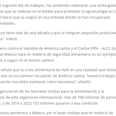
segundo día de trabajos, los asistentes realizarán una visita guia
os que se realizan en el estado para promover la agroecología en l
rritorio que se asignó en esa entidad donde se han recuperado
tividades.
que tiene más de una década y que lo integran pequeños producto
a”, indicó.
rio contra el Hambre de América Latina y el Caribe (FPH – ALC), S
que México hace en materia de seguridad alimentaria es un ejempl
ses a seguir en el mismo camino.
señaló que la crisis alimentaria de Haití es una realidad que invita
e aún se encuentran los países de América Latina; “nuestro trabajo
 situación nos debe mantener como hermanos”, añadió.
rganización de las Naciones Unidas para la Alimentación y la
atos de este organismo internacional, más de 700 millones de pers
 y de 2019 a 2023 153 millones pasaron a esa condición.
sonas pertenece a México, por el buen trabajo que en materia de