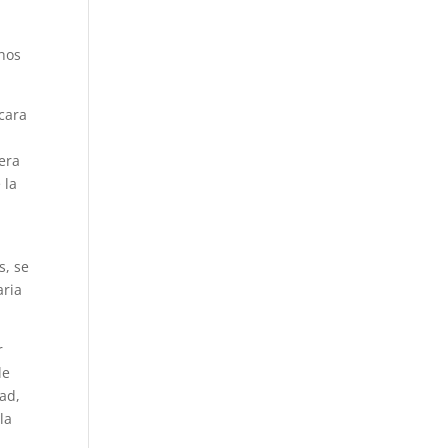
chos
 cara
hera
 la
s, se
aria
r
le
ad,
la