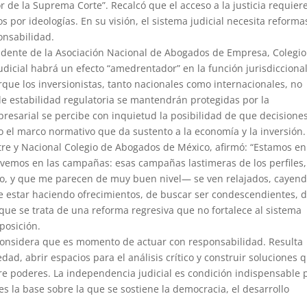
de la Suprema Corte”. Recalcó que el acceso a la justicia requier
 por ideologías. En su visión, el sistema judicial necesita reformas
onsabilidad.
sidente de la Asociación Nacional de Abogados de Empresa, Colegio
udicial habrá un efecto “amedrentador” en la función jurisdiccional
rque los inversionistas, tanto nacionales como internacionales, no
de estabilidad regulatoria se mantendrán protegidas por la
presarial se percibe con inquietud la posibilidad de que decisione
o el marco normativo que da sustento a la economía y la inversión.
stre y Nacional Colegio de Abogados de México, afirmó: “Estamos e
o vemos en las campañas: esas campañas lastimeras de los perfiles,
o, y que me parecen de muy buen nivel— se ven relajados, cayen
de estar haciendo ofrecimientos, de buscar ser condescendientes, 
 que se trata de una reforma regresiva que no fortalece al sistema
mposición.
considera que es momento de actuar con responsabilidad. Resulta
d, abrir espacios para el análisis crítico y construir soluciones 
tre poderes. La independencia judicial es condición indispensable 
es la base sobre la que se sostiene la democracia, el desarrollo