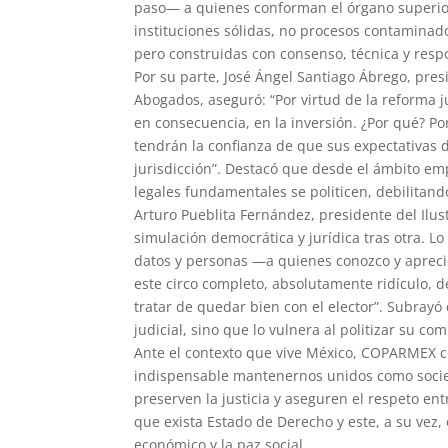
paso— a quienes conforman el órgano superior 
instituciones sólidas, no procesos contaminados
pero construidas con consenso, técnica y resp
Por su parte, José Ángel Santiago Ábrego, pre
Abogados, aseguró: “Por virtud de la reforma j
en consecuencia, en la inversión. ¿Por qué? Po
tendrán la confianza de que sus expectativas 
jurisdicción”. Destacó que desde el ámbito em
legales fundamentales se politicen, debilitand
Arturo Pueblita Fernández, presidente del Ilu
simulación democrática y jurídica tras otra. L
datos y personas —a quienes conozco y apreci
este circo completo, absolutamente ridículo, 
tratar de quedar bien con el elector”. Subrayó
judicial, sino que lo vulnera al politizar su co
Ante el contexto que vive México, COPARMEX 
indispensable mantenernos unidos como socieda
preserven la justicia y aseguren el respeto en
que exista Estado de Derecho y este, a su vez, 
económico y la paz social.