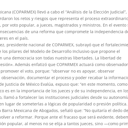
cana (COPARMEX) llevó a cabo el “Análisis de la Elección Judicial”,
ordaron los retos y riesgos que representa el proceso extraordinari
, por voto popular, a jueces, magistrados y ministros. En el evento
y consecuencias de una reforma que compromete la independencia d
eres en el país.
arez, presidente nacional de COPARMEX, subrayó que el fortalecimi
 los pilares del Modelo de Desarrollo Inclusivo que propone el
n una democracia son todas nuestras libertades. La libertad de
expresión». Además enfatizó que COPARMEX actuará como observado
 promover el voto, porque: “observar no es apoyar, observar
la observación, documentar el proceso y poder recabar la informaci
e Justicia de México Evalúa, expuso que: “en este momento, como
co es en la importancia de los jueces y de su independencia, en lo
, llamó a fortalecer las instituciones judiciales desde su autonomí
 lugar de someterlas a lógicas de popularidad o presión política.
a Barra Mexicana de Abogados, señaló que: “No quitaría el dedo de
 volver a reformar. Porque ante el fracaso que será evidente, debe
cción popular, al menos no se elija a tantos jueces, sino —como pri