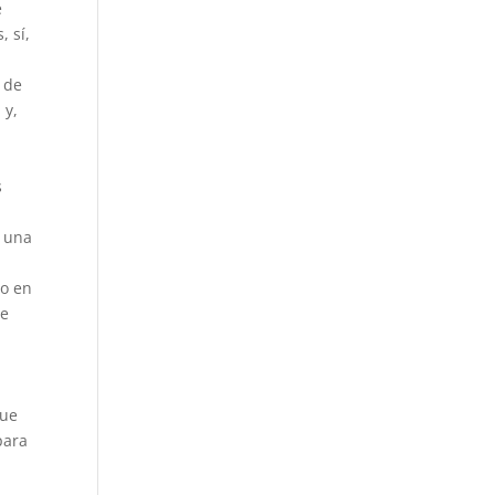
e
, sí,
 de
 y,
s
n una
do en
de
que
para