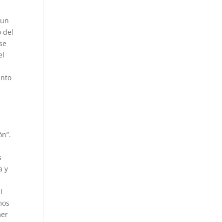
 un
o del
 se
el
ento
r
ón”.
s
a y
l
mos
mer