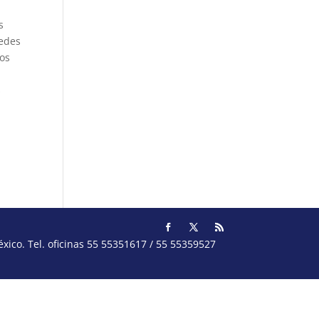
s
redes
ros
s
ico. Tel. oficinas 55 55351617 / 55 55359527