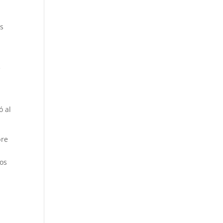
os
e
ó al
bre
sos