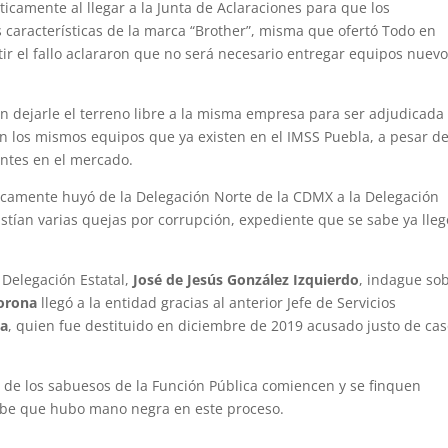
icamente al llegar a la Junta de Aclaraciones para que los
 características de la marca “Brother”, misma que ofertó Todo en
r el fallo aclararon que no será necesario entregar equipos nuev
n dejarle el terreno libre a la misma empresa para ser adjudicada
 los mismos equipos que ya existen en el IMSS Puebla, a pesar d
entes en el mercado.
camente huyó de la Delegación Norte de la CDMX a la Delegación
stían varias quejas por corrupción, expediente que se sabe ya lleg
a Delegación Estatal,
José de Jesús González Izquierdo
, indague so
orona
llegó a la entidad gracias al anterior Jefe de Servicios
la
, quien fue destituido en diciembre de 2019 acusado justo de ca
de los sabuesos de la Función Pública comiencen y se finquen
be que hubo mano negra en este proceso.