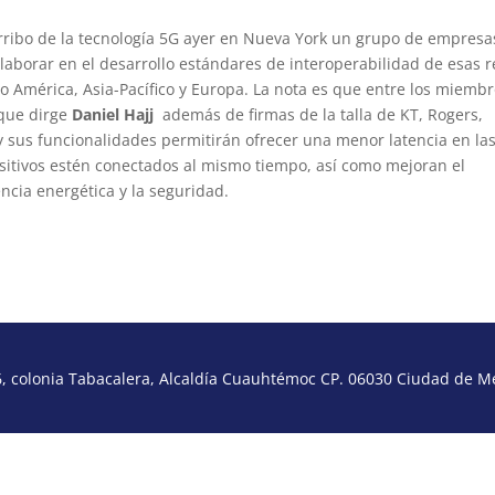
 arribo de la tecnología 5G ayer en Nueva York un grupo de empresa
laborar en el desarrollo estándares de interoperabilidad de esas 
mo América, Asia-Pacífico y Europa. La nota es que entre los miemb
 que dirge
Daniel Hajj
además de firmas de la talla de KT, Rogers,
y sus funcionalidades permitirán ofrecer una menor latencia en la
sitivos estén conectados al mismo tiempo, así como mejoran el
encia energética y la seguridad.
 colonia Tabacalera, Alcaldía Cuauhtémoc CP. 06030 Ciudad de Méx