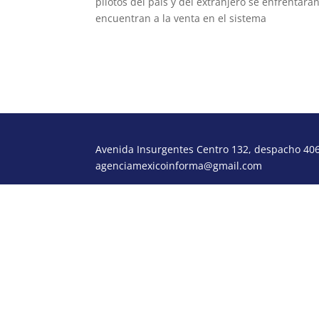
pilotos del país y del extranjero se enfrentar
encuentran a la venta en el sistema
Ticketmas
Avenida Insurgentes Centro 132, despacho 406,
agenciamexicoinforma@gmail.com