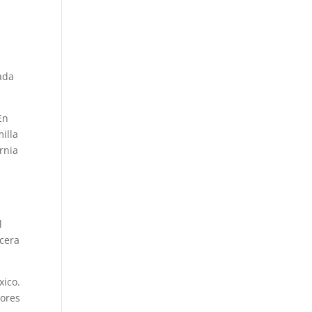
n
ada
En
illa
rnia
l
rcera
xico.
jores