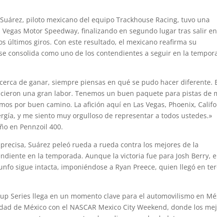
 Suárez, piloto mexicano del equipo Trackhouse Racing, tuvo una
 Vegas Motor Speedway, finalizando en segundo lugar tras salir e
os últimos giros. Con este resultado, el mexicano reafirma su
y se consolida como uno de los contendientes a seguir en la tempor
 cerca de ganar, siempre piensas en qué se pudo hacer diferente. 
hicieron una gran labor. Tenemos un buen paquete para pistas de m
os por buen camino. La afición aquí en Las Vegas, Phoenix, Califo
gía, y me siento muy orgulloso de representar a todos ustedes.»
ño en Pennzoil 400.
precisa, Suárez peleó rueda a rueda contra los mejores de la
ndiente en la temporada. Aunque la victoria fue para Josh Berry, e
nfo sigue intacta, imponiéndose a Ryan Preece, quien llegó en te
up Series llega en un momento clave para el automovilismo en Mé
Ciudad de México con el NASCAR Mexico City Weekend, donde los me