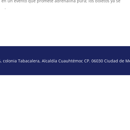
án en un evento que promete adrenalina pura; los boletos ya se
ter
.
 colonia Tabacalera, Alcaldía Cuauhtémoc CP. 06030 Ciudad de Méx