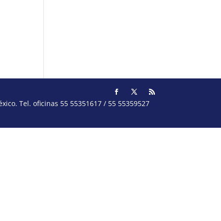
ico. Tel. oficinas 55 55351617 / 55 55359527