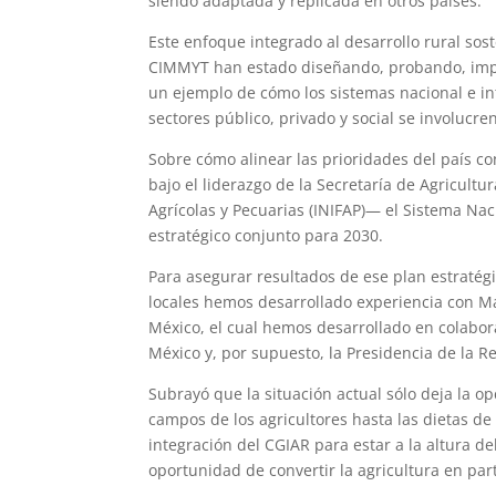
siendo adaptada y replicada en otros países.
Este enfoque integrado al desarrollo rural sost
CIMMYT han estado diseñando, probando, impl
un ejemplo de cómo los sistemas nacional e i
sectores público, privado y social se involucr
Sobre cómo alinear las prioridades del país con
bajo el liderazgo de la Secretaría de Agricultu
Agrícolas y Pecuarias (INIFAP)— el Sistema Na
estratégico conjunto para 2030.
Para asegurar resultados de ese plan estratég
locales hemos desarrollado experiencia con M
México, el cual hemos desarrollado en colabo
México y, por supuesto, la Presidencia de la R
Subrayó que la situación actual sólo deja la op
campos de los agricultores hasta las dietas d
integración del CGIAR para estar a la altura d
oportunidad de convertir la agricultura en part