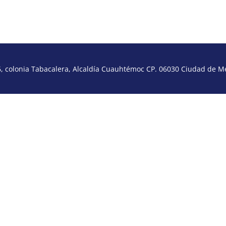
 colonia Tabacalera, Alcaldía Cuauhtémoc CP. 06030 Ciudad de Méx