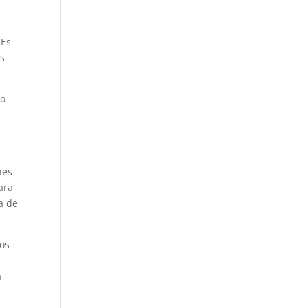
 Es
os
o –
nes
ara
a de
los
a