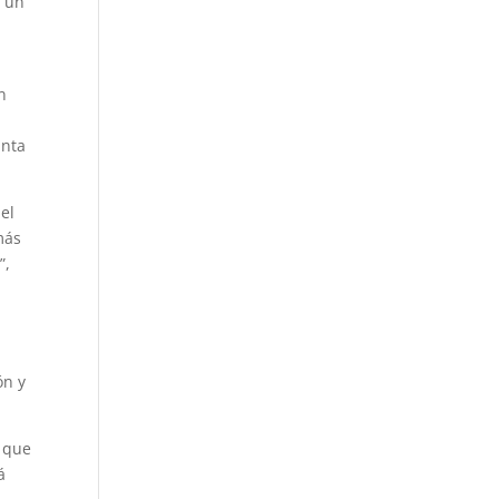
o un
n
unta
el
más
”,
ón y
 que
á