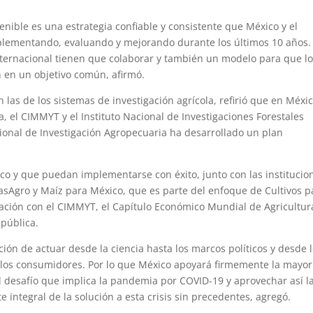
enible es una estrategia confiable y consistente que México y el
ementando, evaluando y mejorando durante los últimos 10 años.
nternacional tienen que colaborar y también un modelo para que l
en en un objetivo común, afirmó.
 las de los sistemas de investigación agrícola, refirió que en Méxic
ra, el CIMMYT y el Instituto Nacional de Investigaciones Forestales
cional de Investigación Agropecuaria ha desarrollado un plan
ico y que puedan implementarse con éxito, junto con las institucio
asAgro y Maíz para México, que es parte del enfoque de Cultivos p
ración con el CIMMYT, el Capítulo Económico Mundial de Agricultur
epública.
ción de actuar desde la ciencia hasta los marcos políticos y desde 
e los consumidores. Por lo que México apoyará firmemente la mayor
el desafío que implica la pandemia por COVID-19 y aprovechar así l
e integral de la solución a esta crisis sin precedentes, agregó.