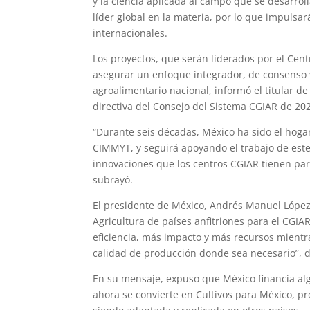
y la ciencia aplicada al campo que se desarro
líder global en la materia, por lo que impulsa
internacionales.
Los proyectos, que serán liderados por el Cen
asegurar un enfoque integrador, de consenso 
agroalimentario nacional, informó el titular de
directiva del Consejo del Sistema CGIAR de 20
“Durante seis décadas, México ha sido el hogar
CIMMYT, y seguirá apoyando el trabajo de est
innovaciones que los centros CGIAR tienen par
subrayó.
El presidente de México, Andrés Manuel López
Agricultura de países anfitriones para el CGIA
eficiencia, más impacto y más recursos mientr
calidad de producción donde sea necesario”, d
En su mensaje, expuso que México financia al
ahora se convierte en Cultivos para México, p