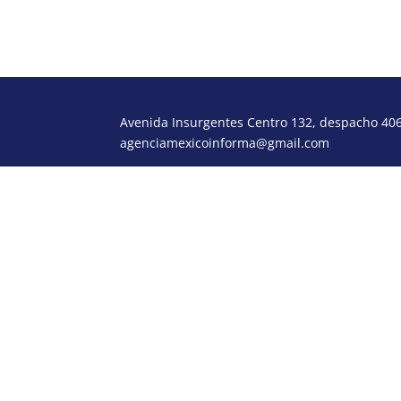
Avenida Insurgentes Centro 132, despacho 406,
agenciamexicoinforma@gmail.com