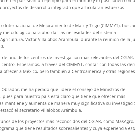
llan en el país sean un ejemplo para el mundo y lo posicionen com
rá proyectos de desarrollo integrado que articularán esfuerzos
tro Internacional de Mejoramiento de Maíz y Trigo (CIMMYT), busca
y metodológico para abordar las necesidades del sistema
 Agricultura, Víctor Villalobos Arámbula, durante la reunión de la j
20.
 de uno de los centros de investigación más relevantes del CGIAR, 
e centro. Esperamos, a través del CIMMYT, contar con todas las de
a ofrecer a México, pero también a Centroamérica y otras regiones
 Obrador, me ha pedido que lidere el consejo de Ministros de
R, pues para nuestro país está claro que tiene que ofrecer más
as mantiene y aumenta de manera muy significativa su investigaci
estacó el secretario Villalobos Arámbula.
gunos de los proyectos más reconocidos del CGIAR, como MasAgro,
rograma que tiene resultados sobresalientes y cuya experiencia est