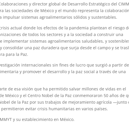
 Colaboraciones y director global de Desarrollo Estratégico del CIM
ra las sociedades de México y el mundo representa la colaboració
ara impulsar sistemas agroalimentarios sólidos y sustentables.
crisis actual donde los efectos de la pandemia plantean el riesgo d
anizaciones de todos los sectores y a la sociedad a construir una
e implementar sistemas agroalimentarios saludables, y sostenible
 y consolidar una paz duradera que surja desde el campo y se tras
ura para la Paz.
estigación internacionales sin fines de lucro que surgió a partir d
mentaria y promover el desarrollo y la paz social a través de una
rte de esa visión que ha permitido salvar millones de vidas en el
de México y el Centro Nobel de la Paz conmemoraron 50 años de 
Nobel de la Paz por sus trabajos de mejoramiento agrícola —junto
ermitieron evitar crisis humanitarias en varios países.
CIMMYT y su establecimiento en México.