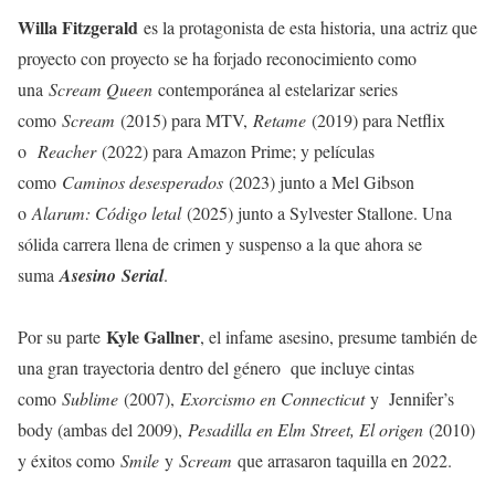
Willa Fitzgerald
es la protagonista de esta historia, una actriz que
proyecto con proyecto se ha forjado reconocimiento como
una
Scream Queen
contemporánea al estelarizar series
como
Scream
(2015) para MTV,
Retame
(2019) para Netflix
o
Reacher
(2022) para Amazon Prime; y películas
como
Caminos desesperados
(2023) junto a Mel Gibson
o
Alarum: Código letal
(2025) junto a Sylvester Stallone. Una
sólida carrera llena de crimen y suspenso a la que ahora se
suma
Asesino Serial
.
Kyle Gallner
Por su parte
, el infame asesino, presume también de
una gran trayectoria dentro del género que incluye cintas
como
Sublime
(2007),
Exorcismo en Connecticut
y Jennifer’s
body (ambas del 2009),
Pesadilla en Elm Street, El origen
(2010)
y éxitos como
Smile
y
Scream
que arrasaron taquilla en 2022.