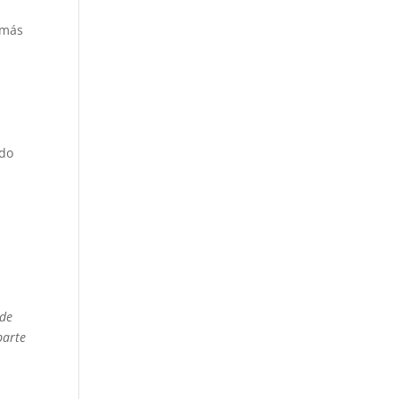
 más
ndo
 de
parte