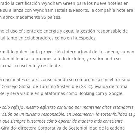
ogrado la certificación Wyndham Green para los nueve hoteles en
e su alianza con Wyndham Hotels & Resorts, la compañía hotelera
en aproximadamente 95 países.
mo el uso eficiente de energía y agua, la gestión responsable de
ntal tanto en colaboradores como en huéspedes.
mitido potenciar la proyección internacional de la cadena, suma
ostenibilidad a su propuesta todo incluido, y reafirmando su
 más consciente y resiliente.
ternacional Ecostars, consolidando su compromiso con el turismo
 el Consejo Global de Turismo Sostenible (GSTC), evalúa de forma
el y será visible en plataformas como Booking.com y Google.
o solo refleja nuestro esfuerzo continuo por mantener altos estándares
 visión de un turismo responsable. En Decameron, la sostenibilidad es 
lo que siempre buscamos cómo operar de manera más consciente,
 Giraldo, directora Corporativa de Sostenibilidad de la cadena