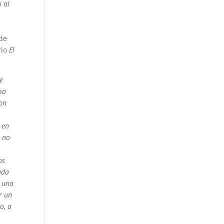
 al
nde
rio
El
se
nsa
son
 en
o no
os
ada
r una
r un
do, a