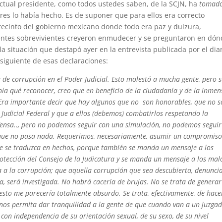
actual presidente, como todos ustedes saben, de la SCJN, ha
tomado
es lo había hecho. Es de suponer que para ellos era correcto
recinto del gobierno mexicano donde todo era paz y dulzura,
dentes sobrevivientes creyeron enmudecer y se preguntaron en dó
 situación que destapó ayer en la entrevista publicada por el dia
fo siguiente de esas declaraciones:
 de corrupción en el Poder Judicial. Esto molestó a mucha gente, pero 
tenía qué reconocer, creo que en beneficio de la ciudadanía y de la inme
 Era importante decir que hay algunos que no son honorables, que no 
Judicial Federal y que a ellos (debemos) combatirlos respetando la
efensa.., pero no podemos seguir con una simulación, no podemos seguir
e que no pasa nada. Requerimos, necesariamente, asumir un compromis
 que se traduzca en hechos, porque también se manda un mensaje a los
otección del Consejo de la Judicatura y se manda un mensaje a los mal
a a la corrupción; que aquella corrupción que sea descubierta, denunci
 será investigada. No habrá cacería de brujas. No se trata de genera
esto me parecería totalmente absurdo. Se trata, efectivamente, de hace
e nos permita dar tranquilidad a la gente de que cuando van a un juzga
a con independencia de su orientación sexual, de su sexo, de su nivel