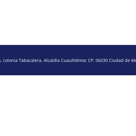
 colonia Tabacalera, Alcaldía Cuauhtémoc CP. 06030 Ciudad de Méx