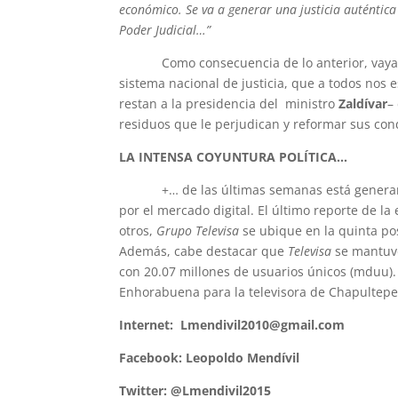
económico. Se va a generar una justicia auténtica p
Poder Judicial…”
Como consecuencia de lo anterior, vay
sistema nacional de justicia, que a todos nos
restan a la presidencia del ministro
Zaldívar
–
residuos que le perjudican y reformar sus cond
LA INTENSA COYUNTURA POLÍTICA…
+… de las últimas semanas está generando 
por el mercado digital. El último reporte de l
otros,
Grupo Televisa
se ubique en la quinta po
Además, cabe destacar que
Televisa
se mantuvo
con 20.07 millones de usuarios únicos (mduu).
Enhorabuena para la televisora de Chapultep
Internet:
Lmendivil2010@gmail.com
Facebook:
Leopoldo Mendívil
Twitter: @Lmendivil2015