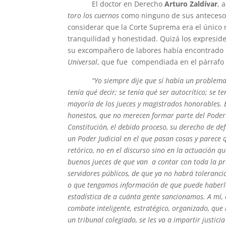
El doctor en Derecho
Arturo Zaldívar
, 
toro los cuernos
como ninguno de sus antecesor
considerar que la Corte Suprema era el único 
tranquilidad y honestidad. Quizá los expresi
su excompañero de labores había encontrado la
Universal
, que fue compendiada en el párra
“Yo siempre dije que sí había un problema
tenía qué decir; se tenía qué ser autocrítico; se 
mayoría de los jueces y magistrados honorables.
honestos, que no merecen formar parte del Poder 
Constitución, el debido proceso, su derecho de d
un Poder Judicial en el que pasan cosas y parec
retórico, no en el discurso sino en la actuación
buenos jueces de que van a contar con toda la pr
servidores públicos, de que ya no habrá toleranci
o que tengamos información de que puede haberla,
estadística de a cuánta gente sancionamos. A mí, 
combate inteligente, estratégico, organizado, qu
un tribunal colegiado, se les va a impartir justici