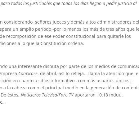
ara todos los justiciables que todos los días llegan a pedir justicia al
an considerando, señores jueces y demás altos administradores de
 espera un amplio período -por lo menos los más de tres años que l
 de recomposición de ese Poder constitucional para quitarle los
iciones a lo que la Constitución ordena.
una interesante disputa por parte de los medios de comunica
a empresa
ComScore
, de abril, así lo refleja. Llama la atención que, 
sición en cuanto a sitios informativos con más usuarios únicos…
 a la cabeza como el principal medio en la generación de conteni
 De éstos,
Noticieros Televisa/Foro TV
aportaron 10.18 mduu.
ec…