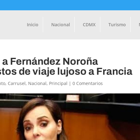
Inicio
Nacional
CDMX
Turismo
z a Fernández Noroña
tos de viaje lujoso a Francia
nto
,
Carrusel
,
Nacional
,
Principal
|
0 Comentarios