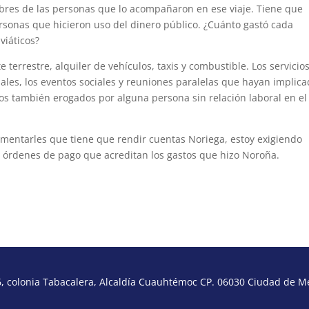
res de las personas que lo acompañaron en ese viaje. Tiene que
ersonas que hicieron uso del dinero público. ¿Cuánto gastó cada
viáticos?
terrestre, alquiler de vehículos, taxis y combustible. Los servicio
iales, los eventos sociales y reuniones paralelas que hayan implic
tos también erogados por alguna persona sin relación laboral en el
mentarles que tiene que rendir cuentas Noriega, estoy exigiendo
las órdenes de pago que acreditan los gastos que hizo Noroña.
 colonia Tabacalera, Alcaldía Cuauhtémoc CP. 06030 Ciudad de Méx