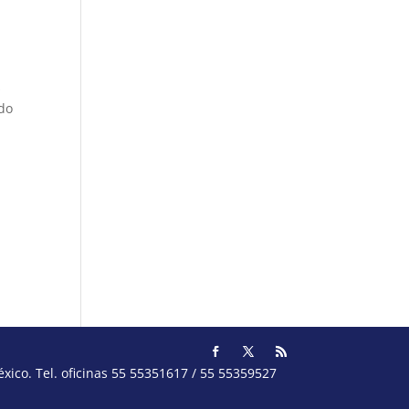
s
ado
ico. Tel. oficinas 55 55351617 / 55 55359527