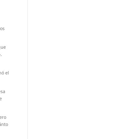
vos
que
,
nó el
esa
e
nero
ánto