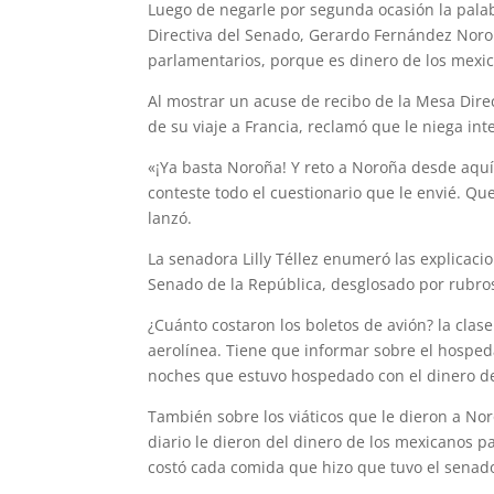
Luego de negarle por segunda ocasión la palab
Directiva del Senado, Gerardo Fernández Noroñ
parlamentarios, porque es dinero de los mexi
Al mostrar un acuse de recibo de la Mesa Direc
de su viaje a Francia, reclamó que le niega in
«¡Ya basta Noroña! Y reto a Noroña desde aquí
conteste todo el cuestionario que le envié. Qu
lanzó.
La senadora Lilly Téllez enumeró las explicaci
Senado de la República, desglosado por rubro
¿Cuánto costaron los boletos de avión? la clase 
aerolínea. Tiene que informar sobre el hospeda
noches que estuvo hospedado con el dinero de l
También sobre los viáticos que le dieron a Nor
diario le dieron del dinero de los mexicanos p
costó cada comida que hizo que tuvo el senado