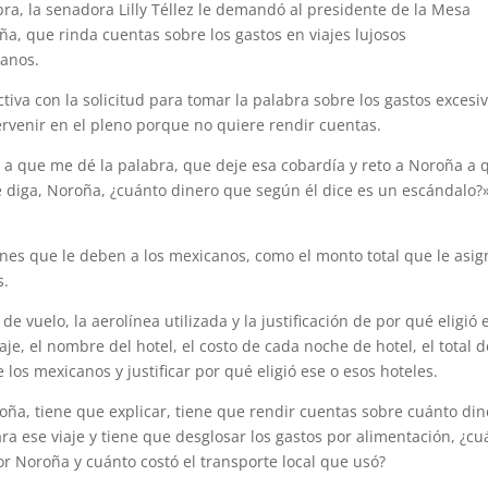
ra, la senadora Lilly Téllez le demandó al presidente de la Mesa
a, que rinda cuentas sobre los gastos en viajes lujosos
canos.
tiva con la solicitud para tomar la palabra sobre los gastos excesi
tervenir en el pleno porque no quiere rendir cuentas.
 a que me dé la palabra, que deje esa cobardía y reto a Noroña a 
e diga, Noroña, ¿cuánto dinero que según él dice es un escándalo?»
ones que le deben a los mexicanos, como el monto total que le asig
s.
de vuelo, la aerolínea utilizada y la justificación de por qué eligió 
je, el nombre del hotel, el costo de cada noche de hotel, el total d
os mexicanos y justificar por qué eligió ese o esos hoteles.
oña, tiene que explicar, tiene que rendir cuentas sobre cuánto di
ara ese viaje y tiene que desglosar los gastos por alimentación, ¿cu
r Noroña y cuánto costó el transporte local que usó?