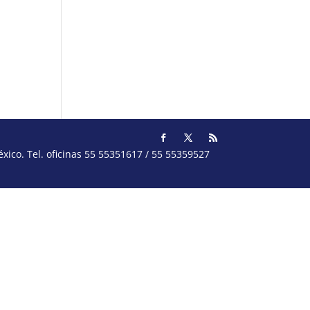
ico. Tel. oficinas 55 55351617 / 55 55359527