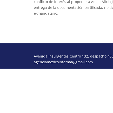
conflicto de interés al proponer a Adela Alici
entrega de la documentación certificada, no ti
exmandatario.
Avenida Insurgentes Centro 132, despacho 406,
agenciamexicoinforma@gmail.com