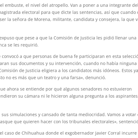
el embuste, el nivel del atropello. Van a poner a una integrante de
gistrada electoral para que dicte las sentencias, así que cuando
er la señora de Morena, militante, candidata y consejera, la que v
xpuso que pese a que la Comisión de Justicia les pidió llenar una
ca se les requirió.
e convocó a que personas de buena fe participaran en esta selecci
raran sus documentos y su intervención, cuando no había ninguna
Comisión de Justicia eligiera a los candidatos más idóneos. Estos y
sto no es más que un teatro y una farsa», denunció.
que ahora se entiende por qué algunos senadores no estuvieron
dieron su cámara ni le hicieron alguna pregunta a los aspirantes
e sus simulaciones y cansado de tanta mediocridad. Vamos a votar
asque que quieren hacer con los tribunales electorales», sentenci
el caso de Chihuahua donde el exgobernador Javier Corral incurre