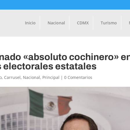
Inicio
Nacional
CDMX
Turismo
nado «absoluto cochinero» e
s electorales estatales
o
,
Carrusel
,
Nacional
,
Principal
|
0 Comentarios