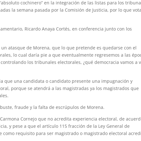
bsoluto cochinero” en la integración de las listas para los tribuna
badas la semana pasada por la Comisión de Justicia, por lo que vot
lamentario, Ricardo Anaya Cortés, en conferencia junto con los
un atasque de Morena, que lo que pretende es quedarse con el
torales, lo cual daría pie a que eventualmente regresemos a las épo
a controlando los tribunales electorales, ¿qué democracia vamos a v
ada que una candidata o candidato presente una impugnación y
ral, porque se atendrá a las magistradas ya los magistrados que
ales.
uste, fraude y la falta de escrúpulos de Morena.
 Carmona Cornejo que no acredita experiencia electoral, de acuer
cia, y pese a que el artículo 115 fracción de la Ley General de
e como requisito para ser magistrado o magistrado electoral acred