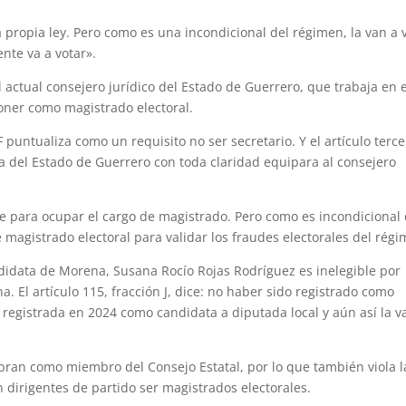
 propia ley. Pero como es una incondicional del régimen, la van a 
nte va a votar».
 actual consejero jurídico del Estado de Guerrero, que trabaja en e
oner como magistrado electoral.
F puntualiza como un requisito no ser secretario. Y el artículo terc
ca del Estado de Guerrero con toda claridad equipara al consejero
ible para ocupar el cargo de magistrado. Pero como es incondicional
magistrado electoral para validar los fraudes electorales del régi
ndidata de Morena, Susana Rocío Rojas Rodríguez es inelegible por
 El artículo 115, fracción J, dice: no haber sido registrado como
e registrada en 2024 como candidata a diputada local y aún así la v
bran como miembro del Consejo Estatal, por lo que también viola l
 dirigentes de partido ser magistrados electorales.