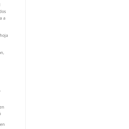
l
 dos
a a
 hoja
ón,
a
,
 en
ó
 en