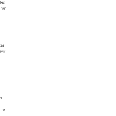
les
arán
cas
ivir
do
itar