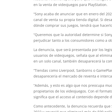
en la venta de videojuegos para PlayStation.
“Sony acaba de anunciar que en enero del 2028
canal de venta su propia tienda digital. Si de
dónde comprar sus juegos, tendrá que hacerlo 
“Queremos que la autoridad determine si Sony
perjudicar tanto a los consumidores como a ot
La denuncia, que será presentada por los leg
usuarios de videojuegos, señala que al eliminar
en un solo canal, también desaparecerá la co
“Tiendas como Liverpool, Sanborns o GamePlan
desaparecería el mercado de reventa e interca
“Además, y esto es algo que nos preocupa muc
propietarios de los videojuegos. Con el forma
significa que el acceso al contenido depende 
Como antecedente, la denuncia recuerda que So
2022 y anunció que eliminará más de 500 pelícu