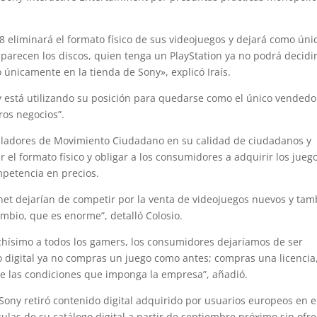
 eliminará el formato físico de sus videojuegos y dejará como úni
saparecen los discos, quien tenga un PlayStation ya no podrá decidi
únicamente en la tienda de Sony», explicó Iraís.
 está utilizando su posición para quedarse como el único vendedo
ros negocios”.
isladores de Movimiento Ciudadano en su calidad de ciudadanos y
 el formato físico y obligar a los consumidores a adquirir los jueg
mpetencia en precios.
et dejarían de competir por la venta de videojuegos nuevos y tam
mbio, que es enorme”, detalló Colosio.
hísimo a todos los gamers, los consumidores dejaríamos de ser
to digital ya no compras un juego como antes; compras una licencia
de las condiciones que imponga la empresa”, añadió.
ny retiró contenido digital adquirido por usuarios europeos en e
las de su catálogo digital a partir de septiembre próximo sin ofr