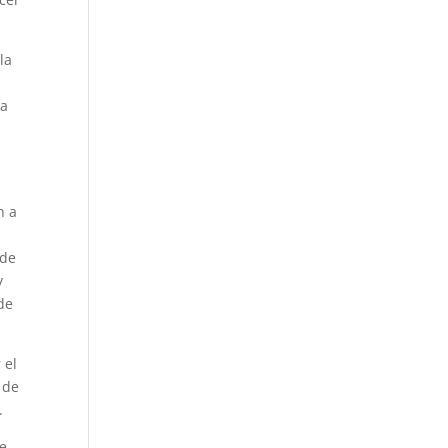
la
la
n a
 de
y
de
 el
 de
.
de