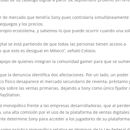
er de mercado que tendría Sony pues controlaría simultáneamente 
deojuegos y los precios.
 propio ecosistema, y sabemos lo que puede ocurrir cuando una so
igital se está partiendo de que todas las personas tienen acceso a
que esto es desigual en México”, señaló Colosio.
l apoyo de quienes integran la comunidad gamer para que se sume
ue la denuncia identifica dos afectaciones. Por un lado, un poder
sco físico desaparece el mercado secundario de reventa, préstamo 
ios sobre las ventas primarias, dejando a Sony como único fijador 
layStation.
ipo monopólico frente a las empresas desarrolladoras, que al perder
a, una alta comisión por el uso de la plataforma de ventas digitales
ente determine Sony para acceder a los jugadores de su plataforma
 como práctica monopólica relativa en términos de la Ley Federal 