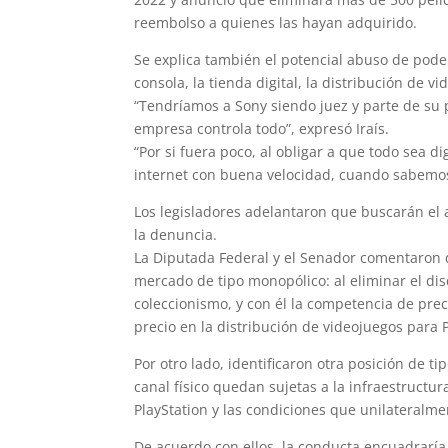
reembolso a quienes las hayan adquirido.
Se explica también el potencial abuso de pod
consola, la tienda digital, la distribución de vi
“Tendríamos a Sony siendo juez y parte de su
empresa controla todo”, expresó Iraís.
“Por si fuera poco, al obligar a que todo sea d
internet con buena velocidad, cuando sabemos 
Los legisladores adelantaron que buscarán e
la denuncia.
La Diputada Federal y el Senador comentaron q
mercado de tipo monopólico: al eliminar el di
coleccionismo, y con él la competencia de prec
precio en la distribución de videojuegos para P
Por otro lado, identificaron otra posición de t
canal físico quedan sujetas a la infraestructur
PlayStation y las condiciones que unilateralm
De acuerdo con ellos, la conducta encuadraría