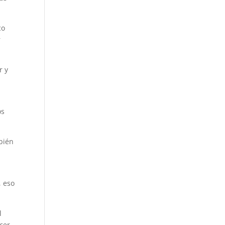
co
r
r y
os
bién
, eso
l
ecer