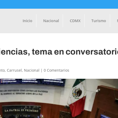
Inicio
Nacional
CDMX
Turismo
iencias, tema en conversator
nto
,
Carrusel
,
Nacional
|
0 Comentarios