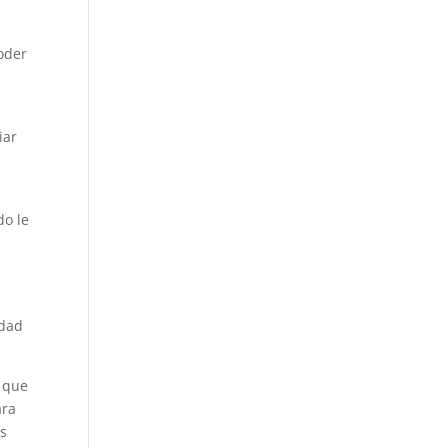
oder
iar
do le
idad
ó que
ara
as