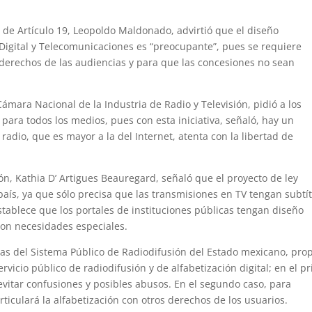
 de Artículo 19, Leopoldo Maldonado, advirtió que el diseño
 Digital y Telecomunicaciones es “preocupante”, pues se requiere
derechos de las audiencias y para que las concesiones no sean
ámara Nacional de la Industria de Radio y Televisión, pidió a los
para todos los medios, pues con esta iniciativa, señaló, hay un
 radio, que es mayor a la del Internet, atenta con la libertad de
n, Kathia D’ Artigues Beauregard, señaló que el proyecto de ley
país, ya que sólo precisa que las transmisiones en TV tengan subtí
stablece que los portales de instituciones públicas tengan diseño
 con necesidades especiales.
ias del Sistema Público de Radiodifusión del Estado mexicano, pro
ervicio público de radiodifusión y de alfabetización digital; en el p
í evitar confusiones y posibles abusos. En el segundo caso, para
ticulará la alfabetización con otros derechos de los usuarios.