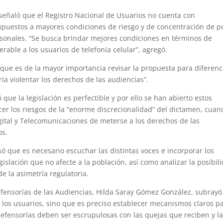
eñaló que el Registro Nacional de Usuarios no cuenta con
 expuestos a mayores condiciones de riesgo y de concentración de p
rsonales. “Se busca brindar mejores condiciones en términos de
rable a los usuarios de telefonía celular”, agregó.
ó que es de la mayor importancia revisar la propuesta para diferenc
ía violentar los derechos de las audiencias”.
ue la legislación es perfectible y por ello se han abierto estos
er los riesgos de la “enorme discrecionalidad” del dictamen, cuan
gital y Telecomunicaciones de meterse a los derechos de las
os.
ó que es necesario escuchar las distintas voces e incorporar los
slación que no afecte a la población, así como analizar la posibil
de la asimetría regulatoria.
efensorías de las Audiencias, Hilda Saray Gómez González, subray
e los usuarios, sino que es preciso establecer mecanismos claros p
defensorías deben ser escrupulosas con las quejas que reciben y l