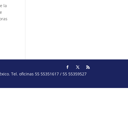
e la
ue
oras
ico. Tel. oficinas 55 55351617 / 55 55359527