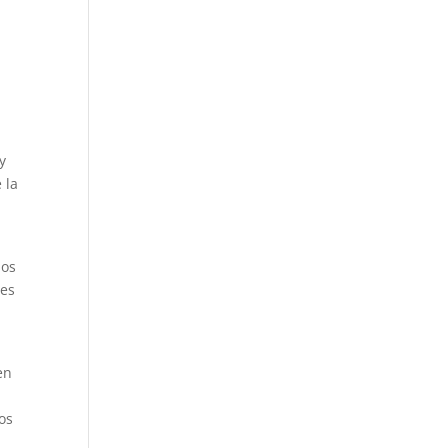
y
 la
los
nes
en
os