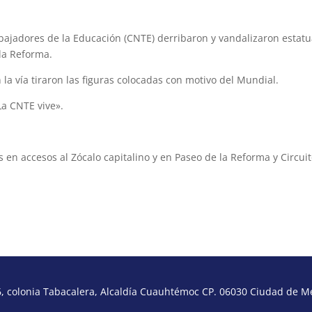
ajadores de la Educación (CNTE) derribaron y vandalizaron estat
la Reforma.
a vía tiraron las figuras colocadas con motivo del Mundial.
La CNTE vive».
n accesos al Zócalo capitalino y en Paseo de la Reforma y Circui
 colonia Tabacalera, Alcaldía Cuauhtémoc CP. 06030 Ciudad de Méx