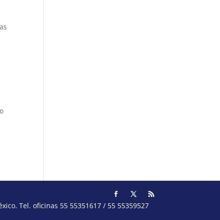
uas
to
ico. Tel. oficinas 55 55351617 / 55 55359527