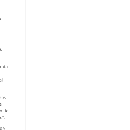
a
a
e,
trata
al
sos
e
ón de
o”.
s y