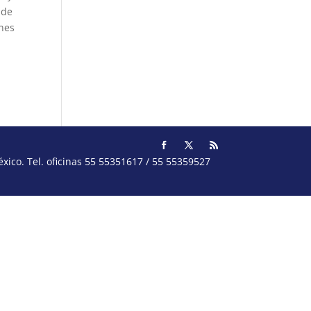
 de
enes
ico. Tel. oficinas 55 55351617 / 55 55359527