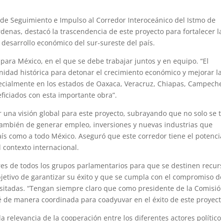
l de Seguimiento e Impulso al Corredor Interoceánico del Istmo de
nas, destacó la trascendencia de este proyecto para fortalecer l
 desarrollo económico del sur-sureste del país.
para México, en el que se debe trabajar juntos y en equipo. “El
idad histórica para detonar el crecimiento económico y mejorar l
pecialmente en los estados de Oaxaca, Veracruz, Chiapas, Campech
ficiados con esta importante obra”.
er una visión global para este proyecto, subrayando que no solo se 
o también de generar empleo, inversiones y nuevas industrias que
país como a todo México. Aseguró que este corredor tiene el potenci
 contexto internacional.
ores de todos los grupos parlamentarios para que se destinen recur
objetivo de garantizar su éxito y que se cumpla con el compromiso d
esitadas. “Tengan siempre claro que como presidente de la Comisi
é de manera coordinada para coadyuvar en el éxito de este proyect
relevancia de la cooperación entre los diferentes actores político