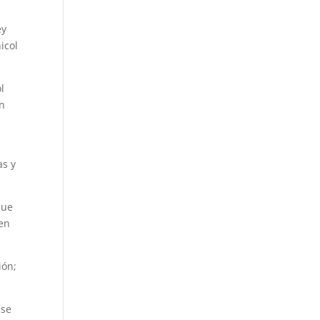
ey
icol
l
un
as y
que
uen
ión;
 se