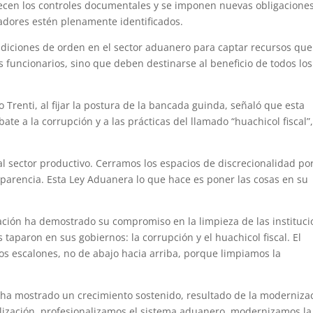
talecen los controles documentales y se imponen nuevas obligacione
adores estén plenamente identificados.
ndiciones de orden en el sector aduanero para captar recursos que
funcionarios, sino que deben destinarse al beneficio de todos los
 Trenti, al fijar la postura de la bancada guinda, señaló que esta
e a la corrupción y a las prácticas del llamado “huachicol fiscal”
l sector productivo. Cerramos los espacios de discrecionalidad p
sparencia. Esta Ley Aduanera lo que hace es poner las cosas en su
ación ha demostrado su compromiso en la limpieza de las instituc
s taparon en sus gobiernos: la corrupción y el huachicol fiscal. El
los escalones, no de abajo hacia arriba, porque limpiamos la
r ha mostrado un crecimiento sostenido, resultado de la moderniza
scalización, profesionalizamos el sistema aduanero, modernizamos la