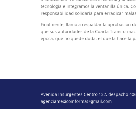
tecnología e integramos la ventanilla única. 
responsabilidad solidaria para erradicar malas 
Finalmente, llamó a respaldar la aprobación d
que sus autoridades de la Cuarta Transformac
época, que no quede duda: el que la hace la pag
Avenida Insurgentes Centro 132, despacho 406,
agenciamexicoinforma@gmail.com