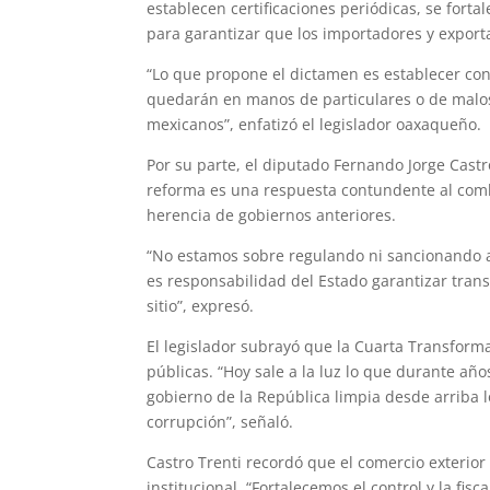
establecen certificaciones periódicas, se for
para garantizar que los importadores y export
“Lo que propone el dictamen es establecer co
quedarán en manos de particulares o de malos 
mexicanos”, enfatizó el legislador oaxaqueño.
Por su parte, el diputado Fernando Jorge Castro
reforma es una respuesta contundente al combat
herencia de gobiernos anteriores.
“No estamos sobre regulando ni sancionando a
es responsabilidad del Estado garantizar tran
sitio”, expresó.
El legislador subrayó que la Cuarta Transform
públicas. “Hoy sale a la luz lo que durante año
gobierno de la República limpia desde arriba 
corrupción”, señaló.
Castro Trenti recordó que el comercio exterio
institucional. “Fortalecemos el control y la fi