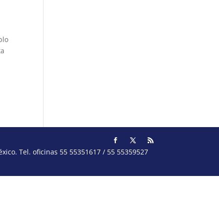
blo
ta
ico. Tel. oficinas 55 55351617 / 55 55359527