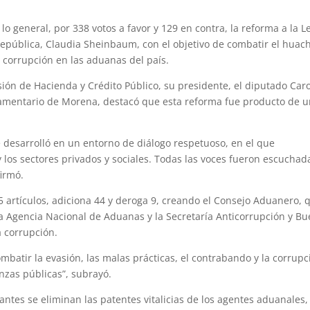
o general, por 338 votos a favor y 129 en contra, la reforma a la L
epública, Claudia Sheinbaum, con el objetivo de combatir el huach
la corrupción en las aduanas del país.
ión de Hacienda y Crédito Público, su presidente, el diputado Caro
lamentario de Morena, destacó que esta reforma fue producto de 
se desarrolló en un entorno de diálogo respetuoso, en el que
 los sectores privados y sociales. Todas las voces fueron escuchad
firmó.
5 artículos, adiciona 44 y deroga 9, creando el Consejo Aduanero, 
 la Agencia Nacional de Aduanas y la Secretaría Anticorrupción y B
a corrupción.
batir la evasión, las malas prácticas, el contrabando y la corrupc
nanzas públicas”, subrayó.
antes se eliminan las patentes vitalicias de los agentes aduanales,