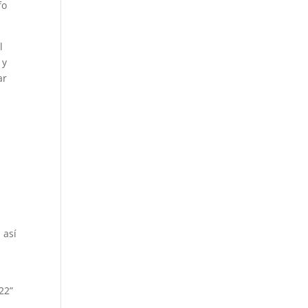
fo
l
 y
ar
 así
22”