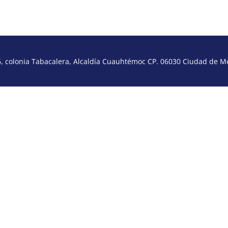
 colonia Tabacalera, Alcaldía Cuauhtémoc CP. 06030 Ciudad de Méx