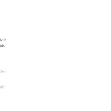
s
izar
undo
des.
nes