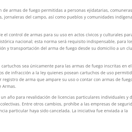
ión de armas de fuego permitidas a personas ejidatarias, comuneras
s, jornaleras del campo, así como pueblos y comunidades indígena
 el control de armas para su uso en actos cívicos y culturales par
istórica nacional; esta norma será requisito indispensable, para lo
sesión y transportación del arma de fuego desde su domicilio a un cl
 cartuchos sea únicamente para las armas de fuego inscritas en el
os de infracción a la ley quienes posean cartuchos de uso permiti
er registro de arma que ampare su uso o contar con armas de fuego
e Armas.
un año para revalidación de licencias particulares individuales y 
es colectivas. Entre otros cambios, prohíbe a las empresas de seguri
cia particular haya sido cancelada. La iniciativa fue enviada a la