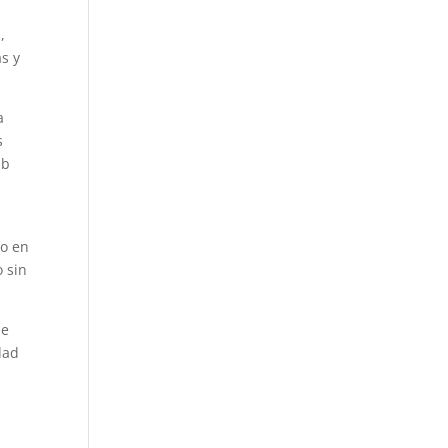
,
s y
a
s
ub
do en
 sin
de
dad