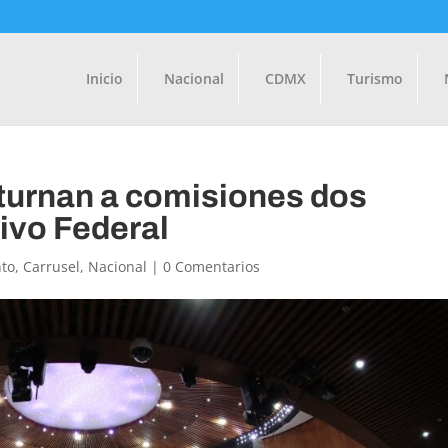
Inicio
Nacional
CDMX
Turismo
 turnan a comisiones dos
tivo Federal
to
,
Carrusel
,
Nacional
|
0 Comentarios