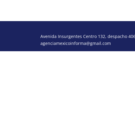
Avenida Insurgentes Centro 132, despacho 406,
agenciamexicoinforma@gmail.com