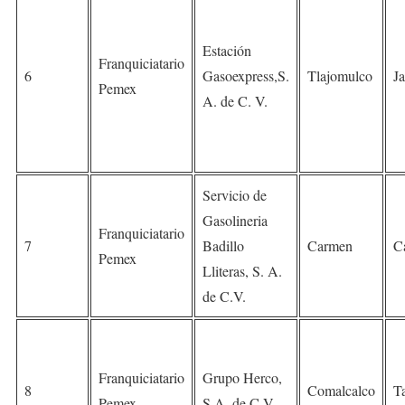
Estación
Franquiciatario
6
Gasoexpress,S.
Tlajomulco
Ja
Pemex
A. de C. V.
Servicio de
Gasolineria
Franquiciatario
7
Badillo
Carmen
C
Pemex
Lliteras, S. A.
de C.V.
Franquiciatario
Grupo Herco,
8
Comalcalco
T
Pemex
S.A. de C.V.