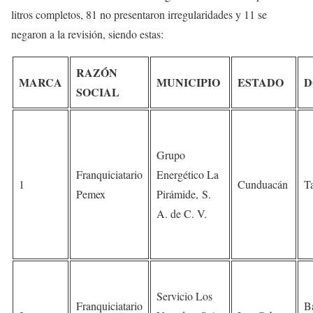
litros completos, 81 no presentaron irregularidades y 11 se
negaron a la revisión, siendo estas:
RAZÓN
MARCA
MUNICIPIO
ESTADO
D
SOCIAL
Grupo
Franquiciatario
Energético La
1
Cunduacán
T
Pemex
Pirámide, S.
A. de C. V.
Servicio Los
Franquiciatario
B