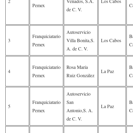
2
Venados, S.A.
Los Cabos
Pemex
Ca
de C. V.
Autoservicio
Franquiciatario
B
3
Villa Bonita,S.
Los Cabos
Pemex
Ca
A. de C. V.
Franquiciatario
Rosa María
B
4
La Paz
Pemex
Ruiz González
Ca
Autoservicio
Franquiciatario
San
B
5
La Paz
Pemex
Antonio,S. A.
Ca
de C. V.