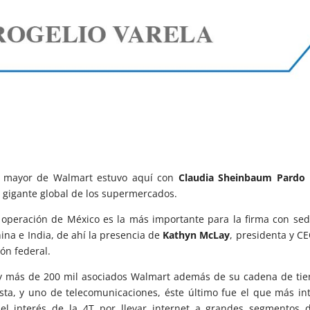
a mayor de Walmart estuvo aquí con
Claudia Sheinbaum Pardo
e gigante global de los supermercados.
operación de México es la más importante para la firma con se
hina e India, de ahí la presencia de
Kathyn McLay
, presidenta y C
ión federal.
 y más de 200 mil asociados Walmart además de su cadena de ti
ista, y uno de telecomunicaciones, éste último fue el que más in
 el interés de la 4T por llevar internet a grandes segmentos 