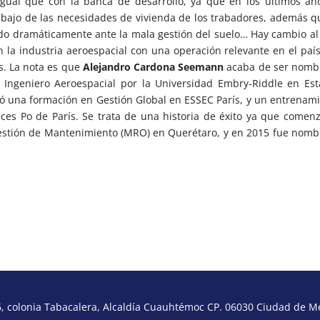
 igual que con la banca de desarrollo, ya que en los últimos añ
bajo de las necesidades de vivienda de los trabadores, además q
ido dramáticamente ante la mala gestión del suelo… Hay cambio a
n la industria aeroespacial con una operación relevante en el paí
s. La nota es que
Alejandro Cardona Seemann
acaba
de ser
nomb
 Ingeniero Aeroespacial por la Universidad Embry-Riddle en Es
ó una formación en Gestión Global en ESSEC París, y un entrenam
ces Po de París. Se trata de una historia de éxito ya que comen
estión de Mantenimiento (MRO) en Querétaro, y en 2015 fue nom
 colonia Tabacalera, Alcaldía Cuauhtémoc CP. 06030 Ciudad de Méx