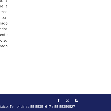
os la
ue la
l más
s con
rado
tados
iento
zó su
brado
ico. Tel. oficinas 55 55351617 / 55 55359527