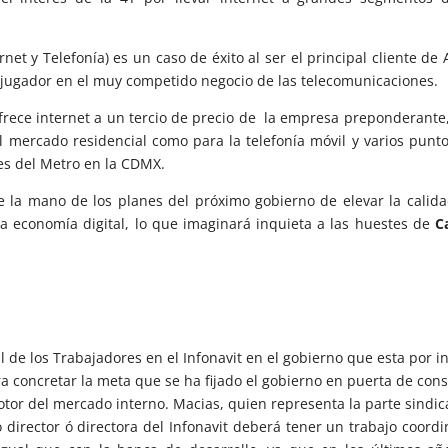
et y Telefonía) es un caso de éxito al ser el principal cliente de 
r jugador en el muy competido negocio de las telecomunicaciones.
frece internet a un tercio de precio de la empresa preponderante
l mercado residencial como para la telefonía móvil y varios punt
es del Metro en la CDMX.
e la mano de los planes del próximo gobierno de elevar la calid
la economía digital, lo que imaginará inquieta a las huestes de
C
al de los Trabajadores en el Infonavit en el gobierno que esta por in
a concretar la meta que se ha fijado el gobierno en puerta de cons
tor del mercado interno. Macias, quien representa la parte sindic
o director ó directora del Infonavit deberá tener un trabajo coord