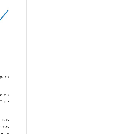
para
de en
EO de
endas
terés
de la