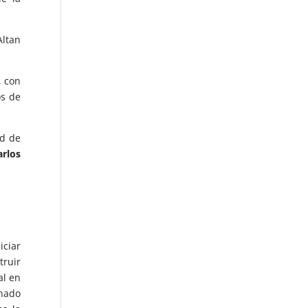
Altan
, con
os de
ad de
arlos
iciar
truir
al en
inado