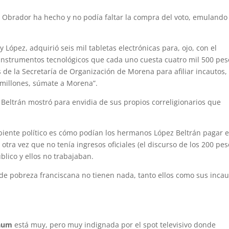
z Obrador ha hecho y no podía faltar la compra del voto, emulando
ópez, adquirió seis mil tabletas electrónicas para, ojo, con el
nstrumentos tecnológicos que cada uno cuesta cuatro mil 500 pes
es de la Secretaría de Organización de Morena para afiliar incautos,
s millones, súmate a Morena”.
 Beltrán mostró para envidia de sus propios correligionarios que
biente político es cómo podían los hermanos López Beltrán pagar e
otra vez que no tenía ingresos oficiales (el discurso de los 200 pe
blico y ellos no trabajaban.
 de pobreza franciscana no tienen nada, tanto ellos como sus incau
baum
está muy, pero muy indignada por el spot televisivo donde