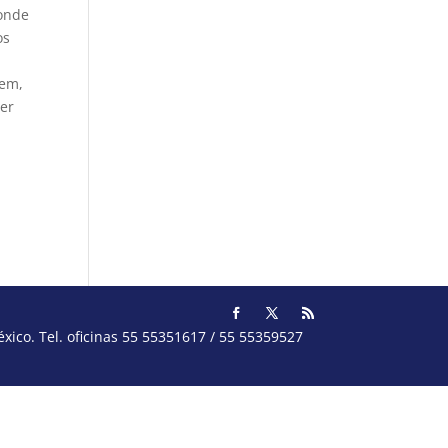
donde
os
oem,
cer
ico. Tel. oficinas 55 55351617 / 55 55359527