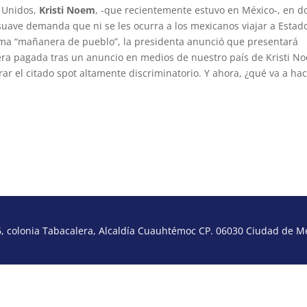
s Unidos,
Kristi Noem
, -que recientemente estuvo en México-, en 
ave demanda que ni se les ocurra a los mexicanos viajar a Estad
ima “mañanera de pueblo”, la presidenta anunció que presentará
era pagada tras un anuncio en medios de nuestro país de Kristi N
r el citado spot altamente discriminatorio. Y ahora, ¿qué va a ha
 colonia Tabacalera, Alcaldía Cuauhtémoc CP. 06030 Ciudad de Méx