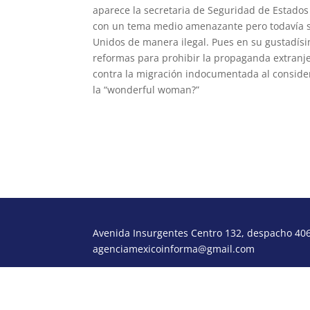
aparece la secretaria de Seguridad de Estado
con un tema medio amenazante pero todavía su
Unidos de manera ilegal. Pues en su gustadís
reformas para prohibir la propaganda extranj
contra la migración indocumentada al considera
la “wonderful woman?”
morcora@gmail.com
Avenida Insurgentes Centro 132, despacho 406,
agenciamexicoinforma@gmail.com