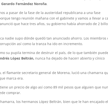
,
Gerardo Fernández Noroña
.
os a pasar de la fase de la austeridad republicana a una fase
 porque tengo reunión mañana con el gabinete y vamos a llevar a c
 anunció que hace tres años, su gobierno había ahorrado de 2 bill
unca nadie supo dónde quedó tan anunciado ahorro. Los miembros
 corrupción así como la tranza ha ido en incremento.
mo su pupila termina de destruir el país, de lo que también pued
ndrés López Beltrán,
nunca ha dejado de hacerr abierto y cínico
a, el flamante secretario general de Morena, lució una chamarra q
 que marca era.
tiene un precio de algo así como 89 mil pesos que alguien que nu
uede comprar.
hamarra, los hermanos López Beltrán, bien que le han encajado e