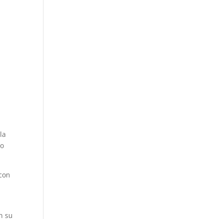
la
mo
 con
n su