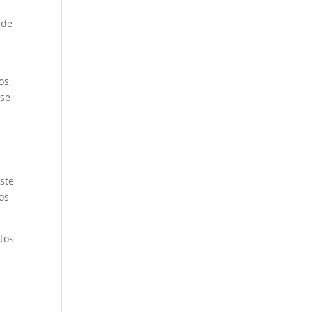
 de
os,
 se
ste
sos
tos