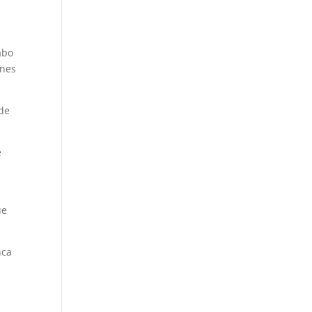
abo
ones
 de
e
ue
nca
l