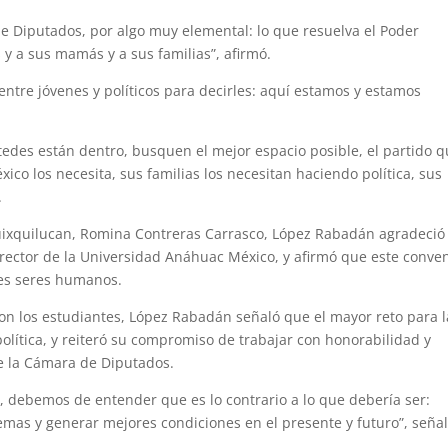
e Diputados, por algo muy elemental: lo que resuelva el Poder
 y a sus mamás y a sus familias”, afirmó.
r entre jóvenes y políticos para decirles: aquí estamos y estamos
ustedes están dentro, busquen el mejor espacio posible, el partido 
éxico los necesita, sus familias los necesitan haciendo política, sus
.
uixquilucan, Romina Contreras Carrasco, López Rabadán agradeció 
 rector de la Universidad Anáhuac México, y afirmó que este conve
res seres humanos.
on los estudiantes, López Rabadán señaló que el mayor reto para l
a política, y reiteró su compromiso de trabajar con honorabilidad y
de la Cámara de Diputados.
, debemos de entender que es lo contrario a lo que debería ser:
emas y generar mejores condiciones en el presente y futuro”, señal