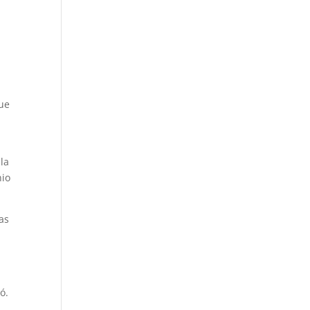
que
la
nio
as
ó.