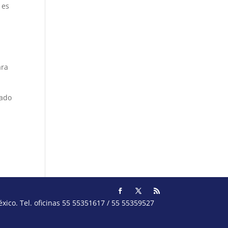
 es
ara
rado
ico. Tel. oficinas 55 55351617 / 55 55359527