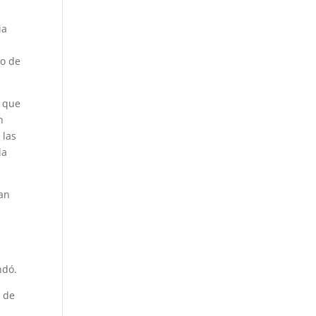
ia
ho de
o que
n
 las
la
ean
a
ndó.
o de