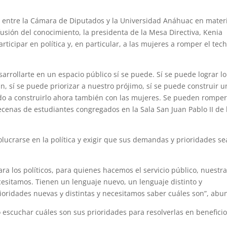
n entre la Cámara de Diputados y la Universidad Anáhuac en mater
fusión del conocimiento, la presidenta de la Mesa Directiva, Kenia
ticipar en política y, en particular, a las mujeres a romper el tec
desarrollarte en un espacio público sí se puede. Sí se puede lograr l
, sí se puede priorizar a nuestro prójimo, sí se puede construir u
gado a construirlo ahora también con las mujeres. Se pueden romper
decenas de estudiantes congregados en la Sala San Juan Pablo II de 
volucrarse en la política y exigir que sus demandas y prioridades s
ara los políticos, para quienes hacemos el servicio público, nuestr
cesitamos. Tienen un lenguaje nuevo, un lenguaje distinto y
oridades nuevas у distintas y necesitamos saber cuáles son”, abu
io escuchar cuáles son sus prioridades para resolverlas en benefici