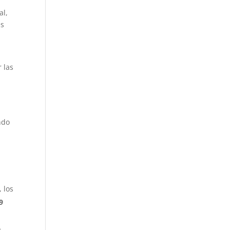
al,
es
 las
ndo
 los
9
o