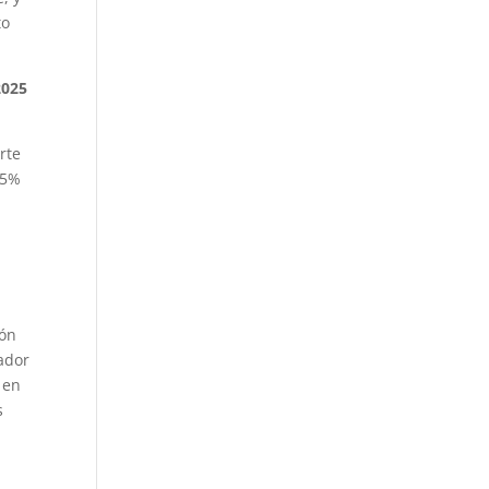
to
2025
rte
.5%
ión
ador
 en
s