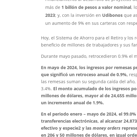
más de
1 billón de pesos a valor nominal
, 
2023
; y, con la inversión en
Udibonos
que as
un aumento de 9% en sus carteras con respe
Hoy, el Sistema de Ahorro para el Retiro y lo
beneficio de millones de trabajadores y sus fam
Durante mayo pasado, retrocedieron 0.9% el 
En mayo de 2024, los ingresos por remesas pr
que significó un retroceso anual de 0.9%,
resp
las remesas suman su segunda caída del año,
3.4%.
El monto acumulado de los ingresos po
millones de dólares, mayor al de 24,655 mill
un incremento anual de 1.9%.
En el periodo enero – mayo de 2024, el 99.0% 
transferencias electrónicas, al alcanzar 24,87
efectivo y especie
2
y las
money orders
represe
en 206 y 50 millones de dólares, en igual orde