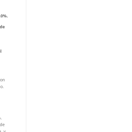
.0%.
 de
l
con
o.
%.
 de
, y