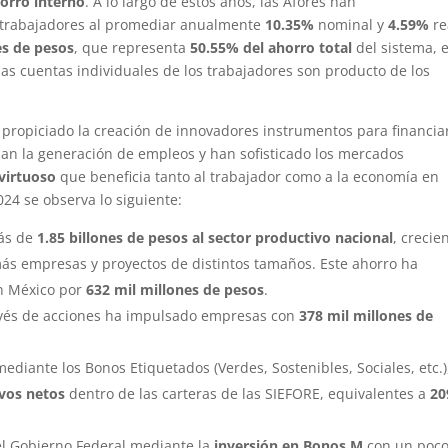
orro interno
. A lo largo de estos años, las Afores han
 trabajadores al promediar anualmente
10.35%
nominal y
4.59%
re
es de pesos
, que representa
50.55% del ahorro total
del sistema, 
las cuentas individuales de los trabajadores son producto de los
 propiciado la creación de innovadores instrumentos para financiar
san la generación de empleos y han sofisticado los mercados
 virtuoso
que beneficia tanto al trabajador como a la economía en
024 se observa lo siguiente:
más de
1.85 billones de pesos al
sector productivo nacional
, crecie
ás empresas y proyectos de distintos tamaños. Este ahorro ha
n México por
632 mil millones de pesos
.
ravés de acciones ha impulsado empresas con
378 mil millones de
ediante los Bonos Etiquetados (Verdes, Sostenibles, Sociales, etc.),
ivos netos
dentro de las carteras de las SIEFORE, equivalentes a
20
el Gobierno Federal mediante la
inversión en Bonos M
con un poc