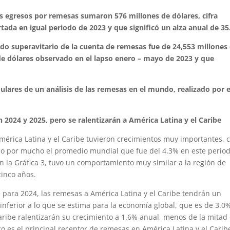
s egresos por remesas sumaron 576 millones de dólares, cifra
rtada en igual periodo de 2023 y que significó un alza anual de 35
ldo superavitario de la cuenta de remesas fue de 24,553 millones
de dólares observado en el lapso enero – mayo de 2023 y que
lares de un análisis de las remesas en el mundo, realizado por e
024 y 2025, pero se ralentizarán a América Latina y el Caribe
América Latina y el Caribe tuvieron crecimientos muy importantes, 
o por mucho el promedio mundial que fue del 4.3% en este period
n la Gráfica 3, tuvo un comportamiento muy similar a la región de
cinco años.
para 2024, las remesas a América Latina y el Caribe tendrán un
nferior a lo que se estima para la economía global, que es de 3.0
Caribe ralentizarán su crecimiento a 1.6% anual, menos de la mitad
o es el principal receptor de remesas en América Latina y el Caribe