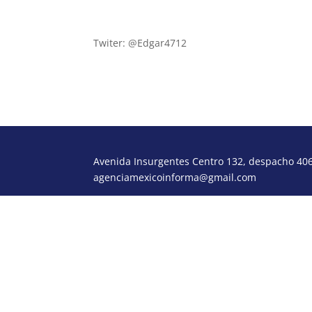
www.agendadeinversiones.com.mx
Twiter: @Edgar4712
Avenida Insurgentes Centro 132, despacho 406,
agenciamexicoinforma@gmail.com