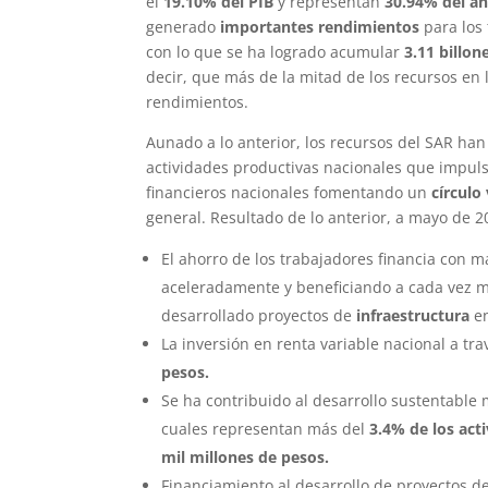
el
19.10% del PIB
y representan
30.94% del ah
generado
importantes rendimientos
para los
con lo que se ha logrado acumular
3.11 billon
decir, que más de la mitad de los recursos en 
rendimientos.
Aunado a lo anterior, los recursos del SAR han
actividades productivas nacionales que impul
financieros nacionales fomentando un
círculo
general. Resultado de lo anterior, a mayo de 2
El ahorro de los trabajadores financia con 
aceleradamente y beneficiando a cada vez m
desarrollado proyectos de
infraestructura
e
La inversión en renta variable nacional a t
pesos.
Se ha contribuido al desarrollo sustentable m
cuales representan más del
3.4% de los act
mil millones de pesos.
Financiamiento al desarrollo de proyectos d