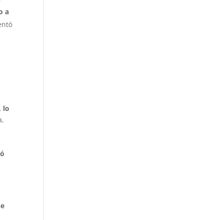
o a
entó
 lo
a,
có
se