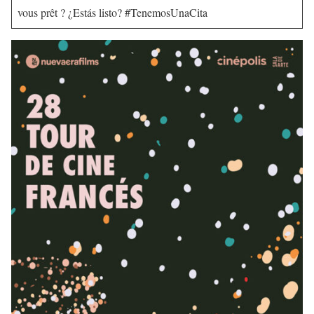
vous prêt ? ¿Estás listo? #TenemosUnaCita