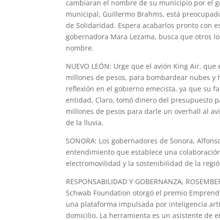
cambiaran el nombre de su municipio por el ge
municipal, Guillermo Brahms, está preocupado
de Solidaridad. Espera acabarlos pronto con e
gobernadora Mara Lezama, busca que otros los
nombre.
NUEVO LEÓN: Urge que el avión King Air, que
millones de pesos, para bombardear nubes y h
reflexión en el gobierno emecista, ya que su 
entidad, Claro, tomó dinero del presupuesto pa
millones de pesos para darle un overhall al avi
de la lluvia.
SONORA: Los gobernadores de Sonora, Alfons
entendimiento que establece una colaboración e
electromovilidad y la sostenibilidad de la regió
RESPONSABILIDAD Y GOBERNANZA, ROSEMBERG: E
Schwab Foundation otorgó el premio Emprend
una plataforma impulsada por inteligencia arti
domicilio. La herramienta es un asistente de 