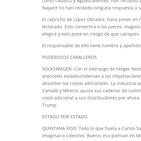
como Tabasco y Aguascalientes, han recibido 
Nayarit no han recibido ninguna respuesta a s
El capricho de López Obrador, hace poner en ri
lectorado. Esto convertirá a los jueces, magis
elegirá y esto pone en riesgo de que caciques
El responsable de ello tiene nombre y apellid
PODEROSOS CABALLEROS
VOLKSWAGEN: Con el liderazgo de Holger Nestl
aranceles estadounidenses a las importacion
absorber los costos adicionales. La industria
Canadá y México, ajusta sus cadenas de sumin
costo adicional a sus distribuidores por ahor
Trump.
ESTADO POR ESTADO
QUINTANA ROO: Todo lo que huela a Carlos Sali
imaginario colectivo. Bueno, eso piensan en M