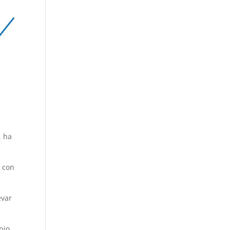
, ha
, con
evar
pio