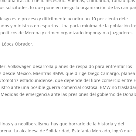
solo una fracción de lo necesario. Además, Chihuahua, Tamaulipas
us solicitudes, lo que pone en riesgo la organización de las campa
esgo este proceso y difícilmente acudirá un 10 por ciento dele
trados y ministros en espurios. Una parta mínima de la población lo
, políticos de Morena y crimen organizado impongan a juzgadores.
o: López Obrador.
er, Volkswagen desarrolla planes de respaldo para enfrentar los
es desde México. Mientras BMW, que dirige Diego Camargo, planea
 automotriz estadounidense, que depende del libre comercio entre 
istro ante una posible guerra comercial costosa. BMW no trasladar
a. Medidas de emergencia ante las presiones del gobierno de Donal
nas y a neoliberalismo, hay que borrarlo de la historia y del
orena. La alcaldesa de Solidaridad, Estefanía Mercado, logró que