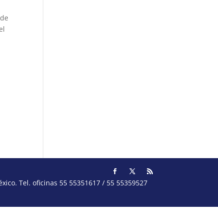
,
 de
el
ico. Tel. oficinas 55 55351617 / 55 55359527