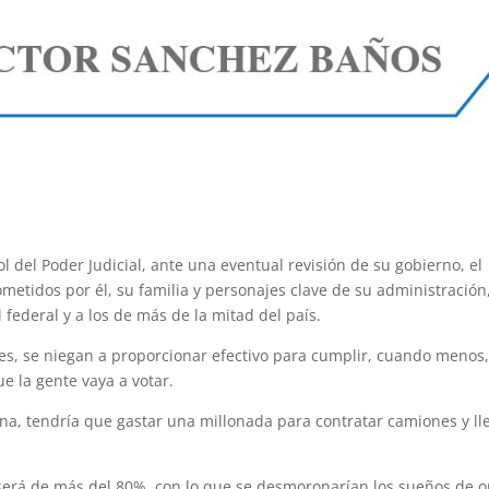
l del Poder Judicial, ante una eventual revisión de su gobierno, el
ometidos por él, su familia y personajes clave de su administración
federal y a los de más de la mitad del país.
les, se niegan a proporcionar efectivo para cumplir, cuando menos
e la gente vaya a votar.
ena, tendría que gastar una millonada para contratar camiones y ll
 será de más del 80%, con lo que se desmoronarían los sueños de o