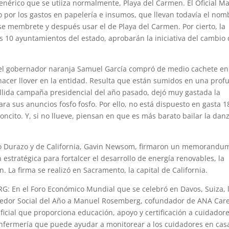
nérico que se utiiza normalmente, Playa del Carmen. El Oficial M
 por los gastos en papelería e insumos, que llevan todavía el nom
se membrete y después usar el de Playa del Carmen. Por cierto, la
 10 ayuntamientos del estado, aprobarán la iniciativa del cambio
 el gobernador naranja Samuel García compró de medio cachete en
acer llover en la entidad. Resulta que están sumidos en una prof
fallida campaña presidencial del año pasado, dejó muy gastada la
ra sus anuncios fosfo fosfo. Por ello, no está dispuesto en gasta 1
oncito. Y, si no llueve, piensan en que es más barato bailar la dan
o Durazo y de California, Gavin Newsom, firmaron un memorandu
stratégica para fortalcer el desarrollo de energía renovables, la
n. La firma se realizó en Sacramento, la capital de California.
n el Foro Económico Mundial que se celebró en Davos, Suiza, 
edor Social del Año a Manuel Rosemberg, cofundador de ANA Care
ficial que proporciona educación, apoyo y certificación a cuidador
enfermería que puede ayudar a monitorear a los cuidadores en cas