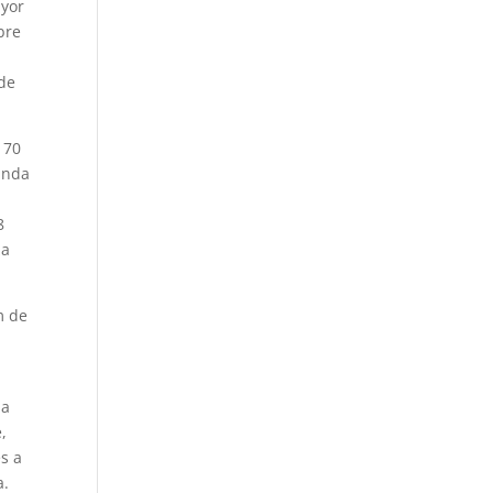
ayor
bre
 de
 70
unda
8
za
m de
la
,
es a
a.