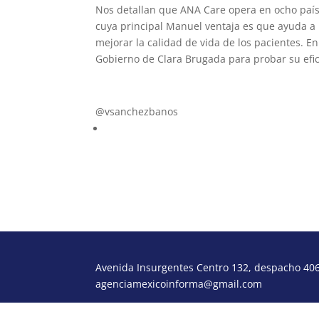
Nos detallan que ANA Care opera en ocho país
cuya principal Manuel ventaja es que ayuda a 
mejorar la calidad de vida de los pacientes. 
Gobierno de Clara Brugada para probar su efic
vsb@poderydinero.mx
@vsanchezbanos
Avenida Insurgentes Centro 132, despacho 406,
agenciamexicoinforma@gmail.com