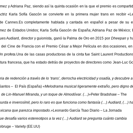
ez y Adriana Paz, siendo así la quinta ocasión en la que el premio es comparti
riz Karla Sofía Gascón se convierte en la primera mujer trans en recibir «L
ival de Cannes.Es completamente hablada y cantada en español a pesar de su 
ómez de Estados Unidos; Karla Sofía Gascón de España; Adriana Paz de México;
es Audiard, director y guionista, ganó la Palma de Oro en 2015 por
Dheepan
y h
 del Cine de Francia con el Premio César a Mejor Película en dos ocasiones, e
n profeta.
Una de las casas productoras de la cinta fue Saint Laurent Production
Costura francesa, que ha estado detrás de proyectos de directores como Jean-Luc G
 de redención a través de lo ‘trans’, derrocha electricidad y osadía, y descubre a
Santos – El País (España)
«Melodrama musical ligeramente extraño, pero digno de
ra de Lin-Manuel Miranda, y un toque de Almodóvar. (…)»
Peter Bradshaw – The
urda e inverosímil, pero lo raro es que funciona como fantasía (…) Audiard, (…) h
mexicana que parezca impostado.»
Leonardo García Tsao Diario – La Jornada
 que desafía varios estereotipos a la vez (…) Audiard se pregunta cuánto cambia
ebruge – Variety (EE.UU)