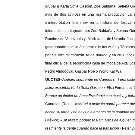
grupal a Karla Sofía Gascón, Zoe Saldana, Selena Gom
más de dos actrices en una misma producción.La act
d’interprétation féminine» en la historia del fest
internacional integrado por Zoe Saldaña y Selena G
Ramírez de Venezuela y Mark Ivanir de Ucrania. Jacqu
galardonado por la Academia de las Artes y Técnicas
por
De latir, mi corazón se ha parado
y en 2010 por
U
filial oficial de la reconocida casa de moda de Alta 
Pedro Almodóvar, Gaspar Noé o Wong Kar Wai.
QUOTES
«Audiard sorprende en Cannes (…) una historia
actriz española Karla Sofía Gascón.»
Elsa Fernández-
Parece un thriller de Amat Escalante con música y let
Guardian (Reino Unido)
«La película podrá parecer abs
hecho su tarea y no hay un elemento de la realidad 
(México)
«Un retrato poderoso y sin filtros de alguien
realmente la gente cuando hace la transición»
Peter D