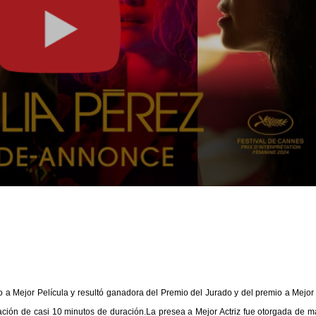
 a Mejor Película y resultó ganadora del Premio del Jurado y del premio a Mejor 
ación de casi 10 minutos de duración.La presea a Mejor Actriz fue otorgada de 