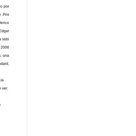
do por
e Prix
elenco
 Edgar
a sido
n 2006
s, una
odard,
 la
 ver.
a