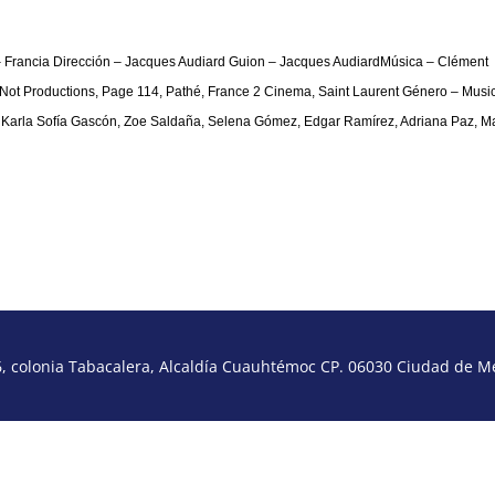
– Francia Dirección – Jacques Audiard Guion – Jacques AudiardMúsica – Clément
ot Productions, Page 114, Pathé, France 2 Cinema, Saint Laurent Género – Music
: Karla Sofía Gascón, Zoe Saldaña, Selena Gómez, Edgar Ramírez, Adriana Paz, M
 colonia Tabacalera, Alcaldía Cuauhtémoc CP. 06030 Ciudad de Méx