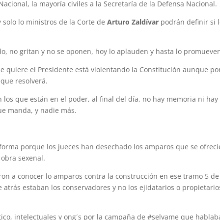
Nacional, la mayoría civiles a la Secretaría de la Defensa Nacional.
 solo lo ministros de la Corte de
Arturo Zaldívar
podrán definir si 
do, no gritan y no se oponen, hoy lo aplauden y hasta lo promueve
e quiere el Presidente está violentando la Constitución aunque por
 que resolverá.
os que están en el poder, al final del día, no hay memoria ni hay
que manda, y nadie más.
y forma porque los jueces han desechado los amparos que se ofrec
 obra sexenal.
ron a conocer lo amparos contra la construcción en ese tramo 5 de
trás estaban los conservadores y no los ejidatarios o propietario
ístico, intelectuales y ong´s por la campaña de #selvame que hablab