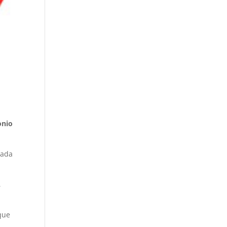
onio
gada
,
 que