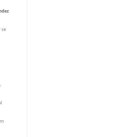
ndez
 se
,
al
en