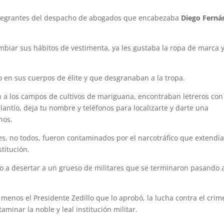
ntegrantes del despacho de abogados que encabezaba
Diego Ferná
mbiar sus hábitos de vestimenta, ya les gustaba la ropa de marca y
o en sus cuerpos de élite y que desgranaban a la tropa.
n a los campos de cultivos de mariguana, encontraban letreros con
lantío, deja tu nombre y teléfonos para localizarte y darte una
nos.
es, no todos, fueron contaminados por el narcotráfico que extendía
titución.
so a desertar a un grueso de militares que se terminaron pasando 
 menos el Presidente Zedillo que lo aprobó, la lucha contra el crim
minar la noble y leal institución militar.