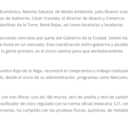
lo Económico, Manola Zabalza; de Medio Ambiente, Julia Álvarez Icaz
za; de Gobierno, César Cravioto; el director de Abasto y Comercio,
artínez de la Torre, René Rojas, así como locatarias y locatarios.
 acciones concretas por parte del Gobierno de la Ciudad. Somos los
 lluvia en un mercado. Esta coordinación entre gobierno y alcaldí
 a la gente primero, es el único camino para que verdaderamente
andra Rojo de la Vega, reconoció el compromiso y trabajo realizad
do, desde el inicio de su administración, programas como Mercom
con tres filtros: uno de 180 micras, otro de zeolita y otro de carbó
sificador de cloro regulado con la norma oficial mexicana 127, con
 personas, ha cumplido con las pruebas físicas, químicas, de metale