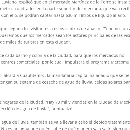
o Luviano, explicó que en el mercado Martínez de la Torre se instal
 metros cuadrados en la parte superior del mercado, que va a recib
 Con ello, se podrán captar hasta 630 mil litros de líquido al año.
 que lleguen los visitantes a estos centros de abasto. “Tenemos un
ueremos que los mercados sean los actores principales de las vis
 de miles de turistas en esta ciudad”.
de cada barrio y colonia de la ciudad, para que los mercados no
 centros comerciales, por lo cual, impulsará el programa Mercomu
ro, alcaldía Cuauhtémoc, la mandataria capitalina añadió que se ti
tengan su sistema de cosecha de agua de lluvia, celdas solares pa
e hogares de la ciudad. “Hay 73 mil viviendas en la Ciudad de Méxi
ección de agua de lluvia”, puntualizó.
agua de lluvia, también se va a llevar a cabo el debido tratamient
“No es un agua que quién sabe de qué manera va a salir, sino que