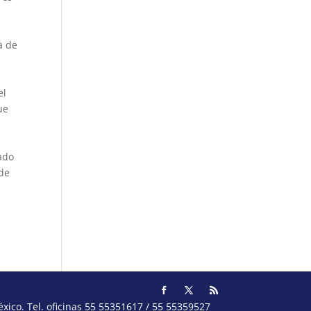
a de
el
ue
ado
 de
ico. Tel. oficinas 55 55351617 / 55 55359527