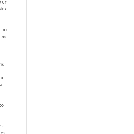
ó un
ir el
 año
itas
na.
ene
ra
co
o a
 es