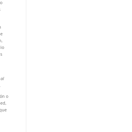
po
s
n
de
n,
dio
ás
 al
.
ión o
ped,
 que