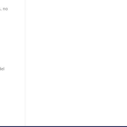
, no
del