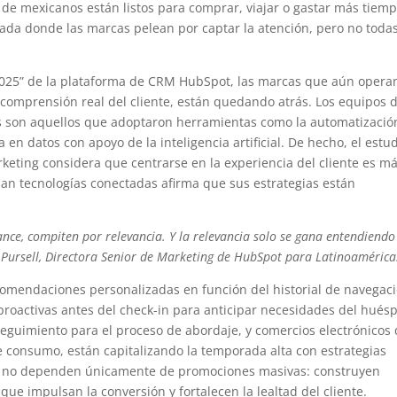
de mexicanos están listos para comprar, viajar o gastar más tiem
rada donde las marcas pelean por captar la atención, pero no toda
 2025” de la plataforma de CRM HubSpot, las marcas que aún opera
comprensión real del cliente, están quedando atrás. Los equipos 
s son aquellos que adoptaron herramientas como la automatizació
en datos con apoyo de la inteligencia artificial. De hecho, el estu
keting considera que centrarse en la experiencia del cliente es m
an tecnologías conectadas afirma que sus estrategias están
nce, compiten por relevancia. Y la relevancia solo se gana entendiendo
y Pursell, Directora Senior de Marketing de HubSpot para Latinoamérica
comendaciones personalizadas en función del historial de navegac
roactivas antes del check-in para anticipar necesidades del hués
eguimiento para el proceso de abordaje, y comercios electrónicos
 consumo, están capitalizando la temporada alta con estrategias
s ya no dependen únicamente de promociones masivas: construyen
que impulsan la conversión y fortalecen la lealtad del cliente.