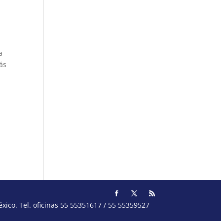
a
ás
ico. Tel. oficinas 55 55351617 / 55 55359527