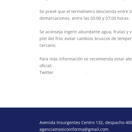
Se prevé que el termómetro descienda entre los
demarcaciones, entre las 05:00 y 07:00 horas.
Se aconseja ingerir abundante agua, frutas y v
piel del frío; evitar cambios bruscos de tempe
cercano.
Para más información se recomienda estar aten
oficial:
https://www.proteccioncivil.cdmx.gob.
Twitter
@SGIRPC_CDMX
.
Avenida Insurgentes Centro 132, despacho 406,
agenciamexicoinforma@gmail.com