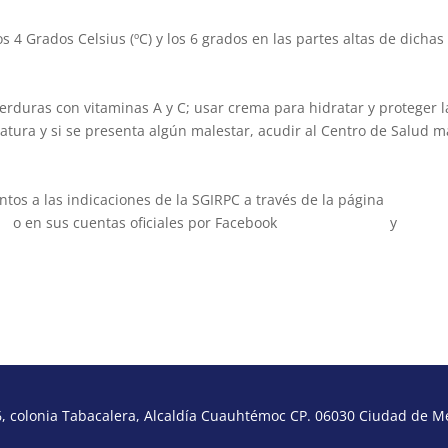
 4 Grados Celsius (ºC) y los 6 grados en las partes altas de dichas
erduras con vitaminas A y C; usar crema para hidratar y proteger l
ratura y si se presenta algún malestar, acudir al Centro de Salud m
tos a las indicaciones de la SGIRPC a través de la página
mx
o en sus cuentas oficiales por Facebook
@SGIRPCCDMX
y
 colonia Tabacalera, Alcaldía Cuauhtémoc CP. 06030 Ciudad de Méx