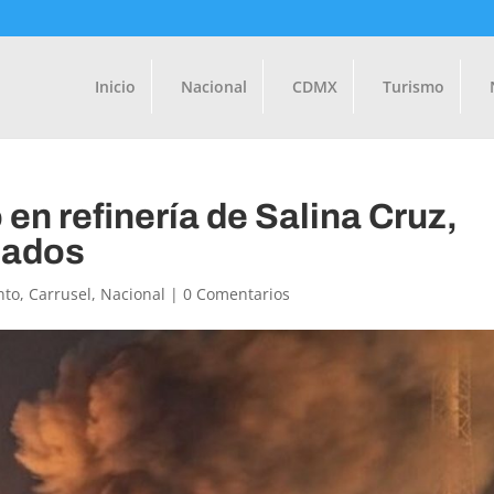
Inicio
Nacional
CDMX
Turismo
en refinería de Salina Cruz,
nados
nto
,
Carrusel
,
Nacional
|
0 Comentarios