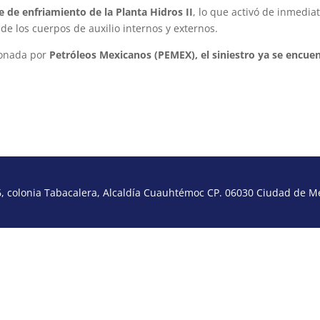
e de enfriamiento de la Planta Hidros II
, lo que activó de inmedia
de los cuerpos de auxilio internos y externos.
ionada por
Petróleos Mexicanos (PEMEX), el siniestro ya se encue
 colonia Tabacalera, Alcaldía Cuauhtémoc CP. 06030 Ciudad de Méx