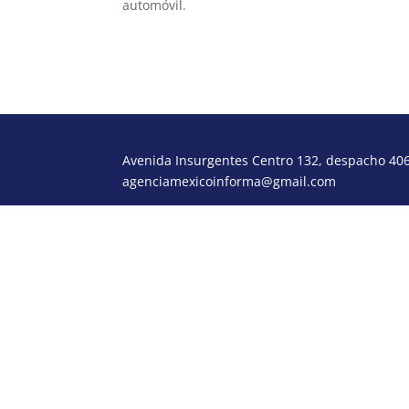
automóvil.
Avenida Insurgentes Centro 132, despacho 406,
agenciamexicoinforma@gmail.com