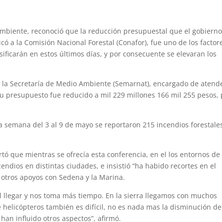
Ambiente, reconoció que la reducción presupuestal que el gobierno
ó a la Comisión Nacional Forestal (Conafor), fue uno de los factor
sificarán en estos últimos días, y por consecuente se elevaran los
e la Secretaría de Medio Ambiente (Semarnat), encargado de atend
e su presupuesto fue reducido a mil 229 millones 166 mil 255 pesos,
a semana del 3 al 9 de mayo se reportaron 215 incendios forestale
tó que mientras se ofrecía esta conferencia, en el los entornos de 
endios en distintas ciudades, e insistió “ha habido recortes en el
 otros apoyos con Sedena y la Marina.
l llegar y nos toma más tiempo. En la sierra llegamos con muchos
helicópteros también es difícil, no es nada mas la disminución de
han influido otros aspectos”, afirmó.