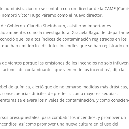
te administración no se contaba con un director de la CAME (Comi
se nombró Víctor Hugo Páramo como el nuevo director.
fa de Gobierno, Claudia Sheinbaum, asistieron importantes
dio ambiente, como la investigadora, Graciela Raga, del departam
conoció que los altos índices de contaminación registrados en los
”, que han emitido los distintos incendios que se han registrado en
ta de vientos porque las emisiones de los incendios no solo influyen
ctaciones de contaminantes que vienen de los incendios”, dijo la
obel de química, alertó que de no tomarse medidas más drásticas,
 consecuencias difíciles de predecir, como mayores sequias,
raturas se elevara los niveles de contaminación, y como conscien
cursos presupuestales para combatir los incendios, y promover un
incendios, así como promover una nueva cultura en el uso del