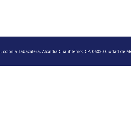
 colonia Tabacalera, Alcaldía Cuauhtémoc CP. 06030 Ciudad de Méx