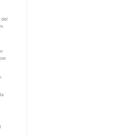
 del
es
er
 por
s,
la
l