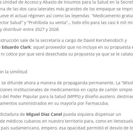
a Unidad de Acceso y Abasto de Insumos para la Salud en la Secret
 una de las dos cara laterales más grandes de los empaque se impr
mueve el actual régimen así como las leyendas “Medicamento gratui
ctor Salud” y “Prohibida su venta”… todo ello para las casi 6 mil mi
 distribuir entre 2027 y 2028.
instrucción sale de la secretaría a cargo de David Kershenobich y
e
Eduardo Clark
: aquel proveedor que no incluya en su propuesta 
ni cotice por que será desechada su propuesta ya que se le catal
on la similitud
e se difunde ahora a manera de propaganda permanente. La “
Misi
ciones institucionales de medicamentos en cajita de cartón simple
io del Poder Popular para la Salud (MPPS) y diseño austero, destin
camentos suministrados en su mayoría por Farmacuba.
 dictadura de
Miguel Díaz Canel
pueda siquiera dispensar un
o de médicos cubanos en nuestro territorio para, como en Venezuel
el país sudamericano, empero, esa opacidad permitió el desvío de l