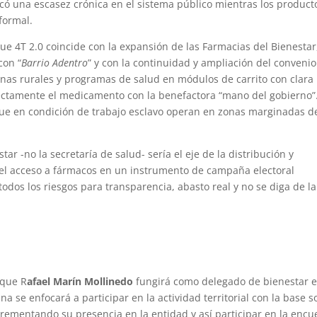
ocó una escasez crónica en el sistema público mientras los product
formal.
 4T 2.0 coincide con la expansión de las Farmacias del Bienestar
con “
Barrio Adentro
” y con la continuidad y ampliación del conveni
nas rurales y programas de salud en módulos de carrito con clara
ectamente el medicamento con la benefactora “mano del gobierno
e en condición de trabajo esclavo operan en zonas marginadas d
tar -no la secretaría de salud- sería el eje de la distribución y
 el acceso a fármacos en un instrumento de campaña electoral
os los riesgos para transparencia, abasto real y no se diga de la
 que R
afael Marín Mollinedo
fungirá como delegado de bienestar 
a se enfocará a participar en la actividad territorial con la base s
rementando su presencia en la entidad y así participar en la encu