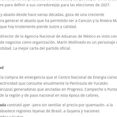
re para definir a sus corredore(a)s para las elecciones de 2027.
 y abasto desde hace varias décadas, goza de una creciente
ra generar el abasto que ha permitido ser a Cancún y la Riviera M
 que hoy tristemente pierde lustre y calidad.
 director de la Agencia Nacional de Aduanas de México es visto co
 de negocios como organización, Marín Mollinedo es un personaje
tidad. La mejor carta del partido oficial.
dad
 la compra de emergencia que el Centro Nacional de Energía conv
lectricidad que consume anualmente la Península de Yucatán,
 barcazas generadoras que ancladas en Progreso, Campeche o Punt
 de la región y de paso nacional en esta época de calores.
mada
contrató ayer -pero sin ventilar el precio por quemazón- a la
bastece regiones lejanas de Brasil, a Guyana y naciones
ambia y Sudan.