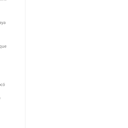
aya
n
 que
ocó
a