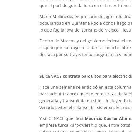
que el partido guinda hará en el tercer trimest
Marín Mollinedo, empresario de agroindustria
popularidad en Quintana Roo a donde llegó pa
lo que fue la joya del turismo de México… joya
Dentro de Morena y del gobierno federal el ex
respeto por su trayectoria tanto como hombre
destaca por su trayectoria, congruencia y hones
Si, CENACE contrata barquitos para electrici
Hace una semana se anticipó en esta columna
para adquirir aproximadamente 12.5% de la e
generada y transmitida en sitio… incluyendo
Venado eviten el colapso del sistema eléctrico
Y si, CENACE que lleva
Mauricio Cuéllar Ahu
empresa turca Karpowership que, entre otros a
subsaharianas como Sierra Leona, Senegal, Z