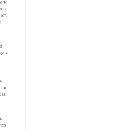
aría
ima
to”,
l
el
ogara
ón
 con
adas
a,
otes