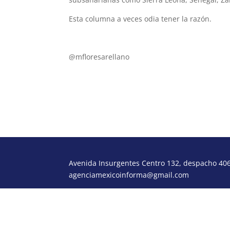
Esta columna a veces odia tener la razón.
@mfloresarellano
floresarellanomauricio@gmail.
com
Avenida Insurgentes Centro 132, despacho 406,
agenciamexicoinforma@gmail.com