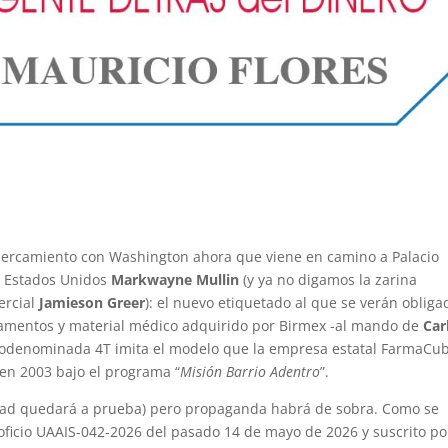
cercamiento con Washington ahora que viene en camino a Palacio
de Estados Unidos
Markwayne Mullin
(y ya no digamos la zarina
ercial
Jamieson Greer
): el nuevo etiquetado al que se verán obliga
icamentos y material médico adquirido por Birmex -al mando de
Car
utodenominada 4T imita el modelo que la empresa estatal FarmaCu
en 2003 bajo el programa “
Misión Barrio Adentro
”.
idad quedará a prueba) pero propaganda habrá de sobra. Como se
oficio UAAIS-042-2026 del pasado 14 de mayo de 2026 y suscrito po