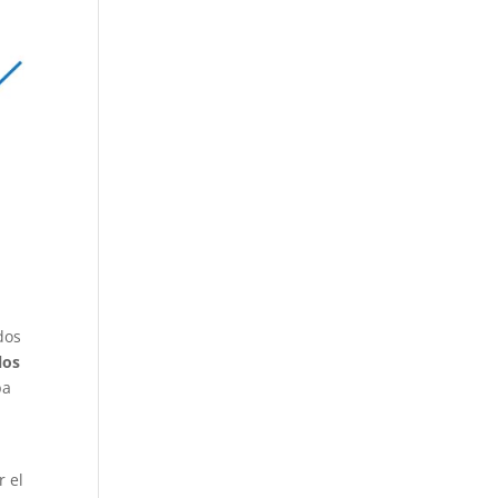
dos
los
ba
r el