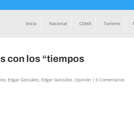
Inicio
Nacional
CDMX
Turismo
os con los “tiempos
nto
,
Edgar González
,
Edgar González
,
Opinión
|
0 Comentarios