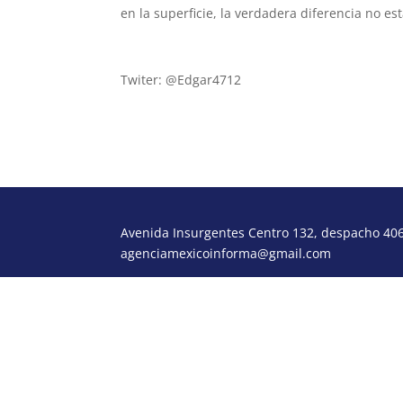
en la superficie, la verdadera diferencia no e
loscapitales@yahoo.com.mx
Twiter: @Edgar4712
Avenida Insurgentes Centro 132, despacho 406,
agenciamexicoinforma@gmail.com