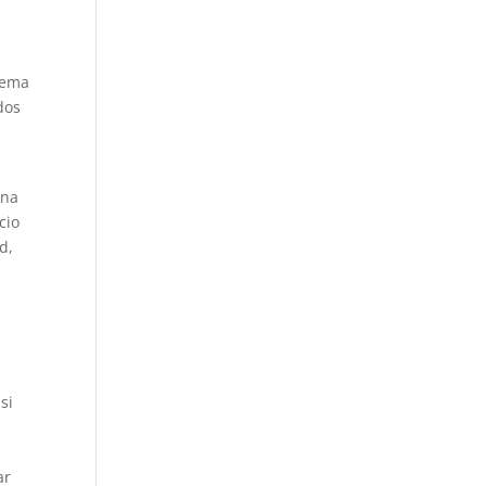
quema
dos
una
cio
d,
si
ar