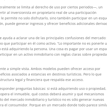
ralmente se limita al derecho de uso por ciertos periodos—, un
ir al inversionista en propietario real de una participación
o le permite no solo disfrutarlo, sino también participar en un es
n, puede generar ingresos y ofrecer beneficios adicionales deriva
e ayuda a aclarar una de las principales confusiones del mercado:
o que participar en él como activo. “Lo importante no es ponerle 
 está adquiriendo la persona. Una cosa es pagar por usar un espa
articipar en un activo inmobiliario con reglas claras sobre propieda
idente a simple vista. Ambos modelos pueden ofrecer acceso por
icios asociados a estancias en destinos turísticos. Pero lo que
ructura legal y financiera que respalda ese acceso.
esponder preguntas básicas: si está adquiriendo uso o propiedad, 
n opera el inmueble, qué costos deberá asumir y qué mecanismos
reto del mercado inmobiliario y turístico no es sólo generar nuevas
para el consumidor. Porque en un mercado donde todo parece simil