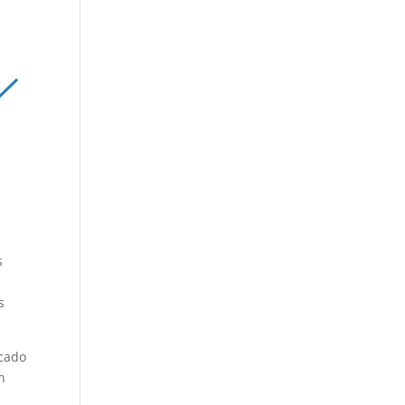
s
s
rcado
n