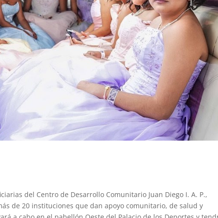
iarias del Centro de Desarrollo Comunitario Juan Diego I. A. P.,
ás de 20 instituciones que dan apoyo comunitario, de salud y
vará a cabo en el pabellón Oeste del Palacio de los Deportes y tend