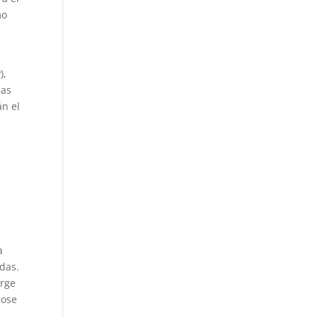
mo
),
ias
án el
e
a
das.
urge
dose