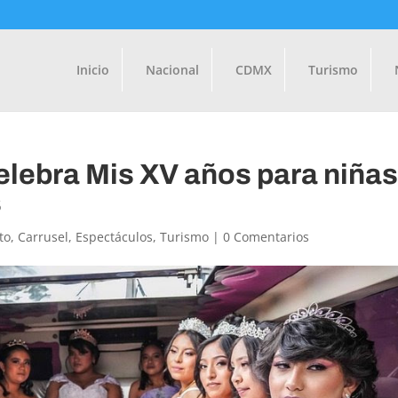
Inicio
Nacional
CDMX
Turismo
lebra Mis XV años para niña
s
to
,
Carrusel
,
Espectáculos
,
Turismo
|
0 Comentarios