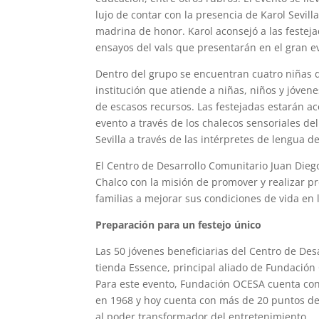
lujo de contar con la presencia de Karol Sevill
madrina de honor. Karol aconsejó a las festej
ensayos del vals que presentarán en el gran e
Dentro del grupo se encuentran cuatro niñas de
institución que atiende a niñas, niños y jóve
de escasos recursos. Las festejadas estarán 
evento a través de los chalecos sensoriales d
Sevilla a través de las intérpretes de lengua d
El Centro de Desarrollo Comunitario Juan Diego 
Chalco con la misión de promover y realizar p
familias a mejorar sus condiciones de vida en l
Preparación para un festejo único
Las 50 jóvenes beneficiarias del Centro de Desa
tienda Essence, principal aliado de Fundación
Para este evento, Fundación OCESA cuenta con
en 1968 y hoy cuenta con más de 20 puntos de
al poder transformador del entretenimiento.