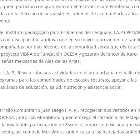
a, quien participó con gran éxito en el festival Tecate Emblema, co
adas en la elección de sus vestidos, además de acompañarlas a los
vento.
l Instituto pedagógico para Problemas del Lenguaje, I.A.P (IPPLIAP
nes con discapacidad auditiva que en su mayoría provienen de famil
acompañadas por más jóvenes de la comunidad sorda que disfrutar
el proyecto VIBRA de Fundación OCESA y gozarán del show de Karol
e señas mexicanas de Alas de las Artes.
I. A. P., lleva a cabo sus actividades en el área urbana del Valle d
rogramas para las comunidades de escasos recursos, apoyar a las
as áreas de educación, salud, nutrición y asistencia social.
rrollo Comunitario Juan Diego I. A. P., recogieron sus vestidos en l
 OCESA, junto con MoraMora, quien entregó el calzado a las festeja
 la invaluable participación de Essence, empresa mexicana que s
 venta, así como de MoraMora, quien calza a las festejadas unién