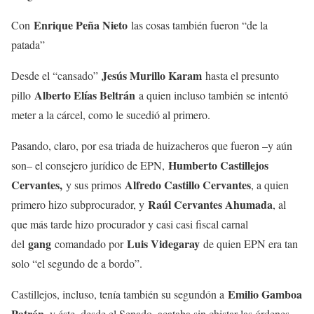
Enrique Peña Nieto
Con
las cosas también fueron “de la
patada”
Jesús Murillo Karam
Desde el “cansado”
hasta el presunto
Alberto Elías Beltrán
pillo
a quien incluso también se intentó
meter a la cárcel, como le sucedió al primero.
Pasando, claro, por esa triada de huizacheros que fueron –y aún
Humberto Castillejos
son– el consejero jurídico de EPN,
Cervantes,
Alfredo Castillo Cervantes
y sus primos
, a quien
Raúl Cervantes Ahumada
primero hizo subprocurador, y
, al
que más tarde hizo procurador y casi casi fiscal carnal
gang
Luis Videgaray
del
comandado por
de quien EPN era tan
solo “el segundo de a bordo”.
Emilio Gamboa
Castillejos, incluso, tenía también su segundón a
Patrón
, y éste, desde el Senado, acataba sin chistar las órdenes