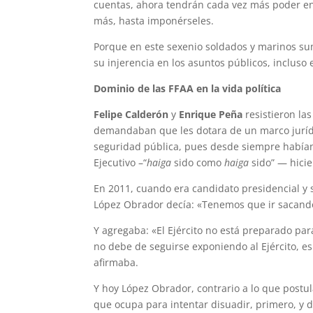
cuentas, ahora tendrán cada vez más poder en e
más, hasta imponérseles.
Porque en este sexenio soldados y marinos su
su injerencia en los asuntos públicos, incluso e
Dominio de las FFAA en la vida política
Felipe Calderón
y
Enrique Peña
resistieron la
demandaban que les dotara de un marco jurídic
seguridad pública, pues desde siempre habían 
Ejecutivo –“
haiga
sido como
haiga
sido” — hicie
En 2011, cuando era candidato presidencial y
López Obrador decía: «Tenemos que ir sacando a
Y agregaba: «El Ejército no está preparado par
no debe de seguirse exponiendo al Ejército, es
afirmaba.
Y hoy López Obrador, contrario a lo que postu
que ocupa para intentar disuadir, primero, y 