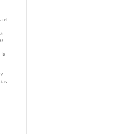
a el
la
as
 la
 Y
cias