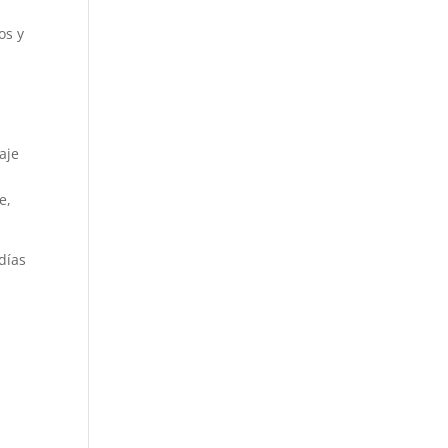
os y
aje
e,
días
a