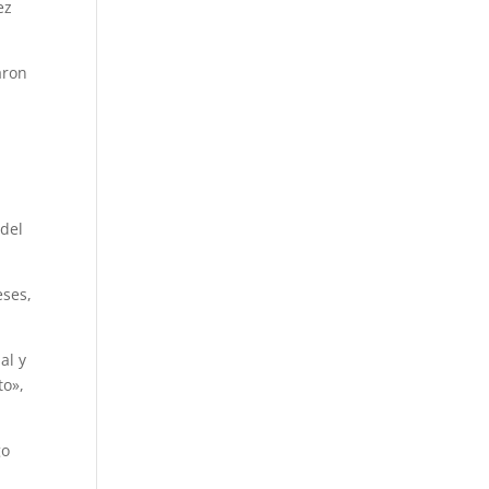
ez
aron
.
 del
eses,
al y
to»,
go