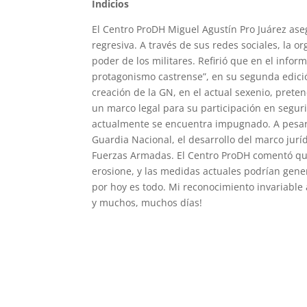
Indicios
El Centro ProDH Miguel Agustín Pro Juárez ase
regresiva. A través de sus redes sociales, la o
poder de los militares. Refirió que en el infor
protagonismo castrense”, en su segunda edició
creación de la GN, en el actual sexenio, pret
un marco legal para su participación en segur
actualmente se encuentra impugnado. A pesar d
Guardia Nacional, el desarrollo del marco jur
Fuerzas Armadas. El Centro ProDH comentó que 
erosione, y las medidas actuales podrían gen
por hoy es todo. Mi reconocimiento invariable
y muchos, muchos días!
https://indicepolitico.comindicepolitico@gma