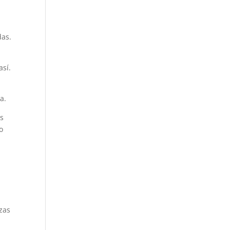
das.
así.
a
a.
as
o
zas