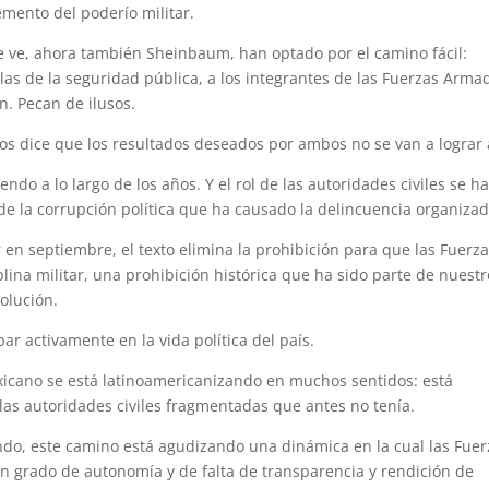
emento del poderío militar.
se ve, ahora también Sheinbaum, han optado por el camino fácil:
las de la seguridad pública, a los integrantes de las Fuerzas Arma
n. Pecan de ilusos.
os dice que los resultados deseados por ambos no se van a lograr 
ciendo a lo largo de los años. Y el rol de las autoridades civiles se h
de la corrupción política que ha causado la delincuencia organizad
n septiembre, el texto elimina la prohibición para que las Fuerz
plina militar, una prohibición histórica que ha sido parte de nuestr
olución.
par activamente en la vida política del país.
exicano se está latinoamericanizando en muchos sentidos: está
las autoridades civiles fragmentadas que antes no tenía.
ndo, este camino está agudizando una dinámica en la cual las Fuer
grado de autonomía y de falta de transparencia y rendición de