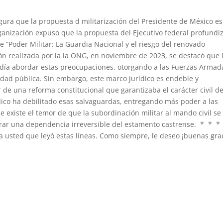
gura que la propuesta d militarización del Presidente de México es
rganización expuso que la propuesta del Ejecutivo federal profundiz
me “Poder Militar: La Guardia Nacional y el riesgo del renovado
n realizada por la la ONG, en noviembre de 2023, se destacó que 
endía abordar estas preocupaciones, otorgando a las Fuerzas Armad
idad pública. Sin embargo, este marco jurídico es endeble y
e una reforma constitucional que garantizaba el carácter civil de
ídico ha debilitado esas salvaguardas, entregando más poder a las
existe el temor de que la subordinación militar al mando civil se
erar una dependencia irreversible del estamento castrense. * * *
 a usted que leyó estas líneas. Como siempre, le deseo ¡buenas gra
il.com@IndicePolitico@pacorodriguez