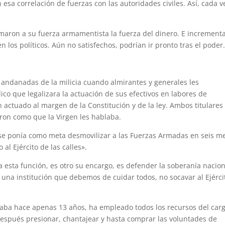
sa correlación de fuerzas con las autoridades civiles. Así, cada v
maron a su fuerza armamentista la fuerza del dinero. E increment
n los políticos. Aún no satisfechos, podrían ir pronto tras el poder
s andanadas de la milicia cuando almirantes y generales les
o que legalizara la actuación de sus efectivos en labores de
actuado al margen de la Constitución y de la ley. Ambos titulares
ron como que la Virgen les hablaba.
 se ponía como meta desmovilizar a las Fuerzas Armadas en seis m
l Ejército de las calles».
a esta función, es otro su encargo, es defender la soberanía nacion
 una institución que debemos de cuidar todos, no socavar al Ejérci
laba hace apenas 13 años, ha empleado todos los recursos del car
después presionar, chantajear y hasta comprar las voluntades de