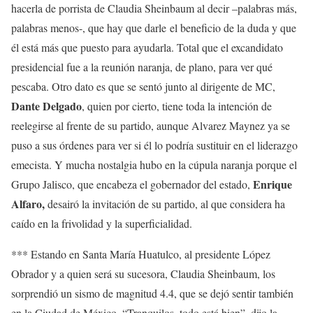
hacerla de porrista de Claudia Sheinbaum al decir –palabras más,
palabras menos-, que hay que darle el beneficio de la duda y que
él está más que puesto para ayudarla. Total que el excandidato
presidencial fue a la reunión naranja, de plano, para ver qué
pescaba. Otro dato es que se sentó junto al dirigente de MC,
Dante Delgado
, quien por cierto, tiene toda la intención de
reelegirse al frente de su partido, aunque Alvarez Maynez ya se
puso a sus órdenes para ver si él lo podría sustituir en el liderazgo
emecista. Y mucha nostalgia hubo en la cúpula naranja porque el
Enrique
Grupo Jalisco, que encabeza el gobernador del estado,
Alfaro,
desairó la invitación de su partido, al que considera ha
caído en la frivolidad y la superficialidad.
*** Estando en Santa María Huatulco, al presidente López
Obrador y a quien será su sucesora, Claudia Sheinbaum, los
sorprendió un sismo de magnitud 4.4, que se dejó sentir también
en la Ciudad de México. “Tranquilos, todo está bien”, dijo la