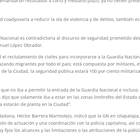
demandaron resultados a corto y mediano plazo, ya no tienen prete
d coadyuvaría a reducir la ola de violencia y de delitos, también e
a Nacional es contradictoria al discurso de seguridad prometido de
nuel López Obrador.
el reclutamiento de civiles para incorporarse a la Guardia Nacion
zando migrantes por todo el país; está compuesta por militares, e
 de la Ciudad, la seguridad pública estará 100 por ciento militariz
ue no iba a permitir la entrada de la Guardia Nacional e incluso,
dijo que solamente iba a estar en las zonas limítrofes del Estado 
 estarán de planta en la Ciudad”.
dadana, Héctor Barrera Marmolejo, indicó que la GN en Iztapalapa
lo de actuación y una coordinación con la policía capitalina, así 
ijos los alcances y las limitaciones o las atribuciones de la policí