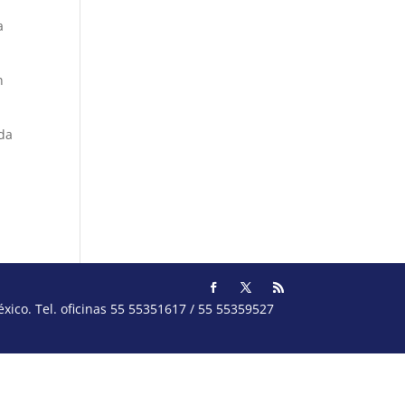
a
n
rda
ico. Tel. oficinas 55 55351617 / 55 55359527