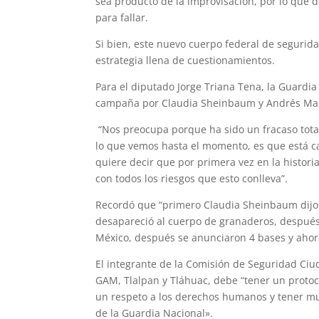
sea producto de la improvisación, por lo que 
para fallar.
Si bien, este nuevo cuerpo federal de segurida
estrategia llena de cuestionamientos.
Para el diputado Jorge Triana Tena, la Guardi
campaña por Claudia Sheinbaum y Andrés Ma
“Nos preocupa porque ha sido un fracaso total 
lo que vemos hasta el momento, es que está ca
quiere decir que por primera vez en la historia
con todos los riesgos que esto conlleva”.
Recordó que “primero Claudia Sheinbaum dijo q
desapareció al cuerpo de granaderos, después 
México, después se anunciaron 4 bases y ahora
El integrante de la Comisión de Seguridad Ciu
GAM, Tlalpan y Tláhuac, debe “tener un protoco
un respeto a los derechos humanos y tener muy f
de la Guardia Nacional».