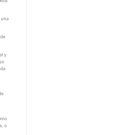
xtos
s una
sde
al y
so
ada
de
,
como
a, o