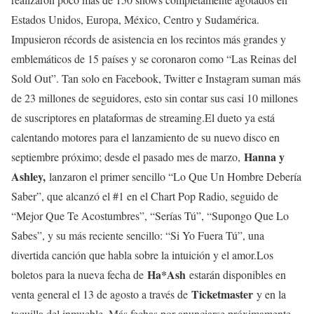
Estados Unidos, Europa, México, Centro y Sudamérica.
Impusieron récords de asistencia en los recintos más grandes y
emblemáticos de 15 países y se coronaron como “Las Reinas del
Sold Out”. Tan solo en Facebook, Twitter e Instagram suman más
de 23 millones de seguidores, esto sin contar sus casi 10 millones
de suscriptores en plataformas de streaming.El dueto ya está
calentando motores para el lanzamiento de su nuevo disco en
Hanna y
septiembre próximo; desde el pasado mes de marzo,
Ashley,
lanzaron el primer sencillo “Lo Que Un Hombre Debería
Saber”, que alcanzó el #1 en el Chart Pop Radio, seguido de
“Mejor Que Te Acostumbres”, “Serías Tú”, “Supongo Que Lo
Sabes”, y su más reciente sencillo: “Si Yo Fuera Tú”, una
divertida canción que habla sobre la intuición y el amor.Los
Ha*Ash
boletos para la nueva fecha de
estarán disponibles en
Ticketmaster
venta general el 13 de agosto a través de
y en la
taquilla del inmueble. Más fechas por anunciarse próximamente.